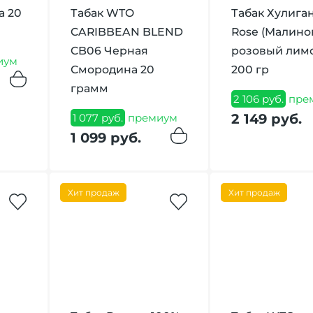
а 20
Табак WTO
Табак Хулига
CARIBBEAN BLEND
Rose (Малино
CB06 Черная
розовый лим
иум
Смородина 20
200 гр
грамм
2 106 руб.
пре
2 149 руб.
1 077 руб.
премиум
1 099 руб.
Хит продаж
Хит продаж