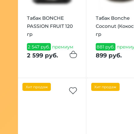
Табак BONCHE
Табак Bonche
PASSION FRUIT 120
Coconut (Кокос
гр
гр
2 547 руб.
премиум
881 руб.
преми
2 599 руб.
899 руб.
Хит продаж
Хит продаж