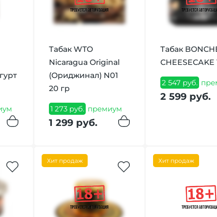
Табак WTO
Табак BONCH
Nicaragua Original
CHEESECAKE 1
гурт
(Ориджинал) N01
2 547 руб.
пре
20 гр
2 599 руб.
иум
1 273 руб.
премиум
1 299 руб.
Хит продаж
Хит продаж