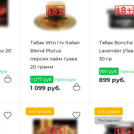
Табак Wto I Iv Italian
Табак Bonche
ы 20
Blend Plutus
Lavender (Лав
персик лайм гуава
30 гр
20 грамм
иум
881 руб.
прем
899 руб.
1 077 руб.
премиум
1 099 руб.
Хит продаж
Хит продаж
Последний