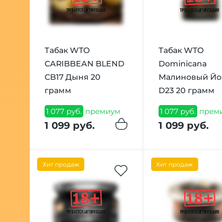
Табак WTO
Табак WTO
CARIBBEAN BLEND
Dominicana
CB17 Дыня 20
Малиновый Йо
грамм
D23 20 грамм
1 077 руб.
премиум
1 077 руб.
прем
1 099 руб.
1 099 руб.
Хит продаж
Хит продаж