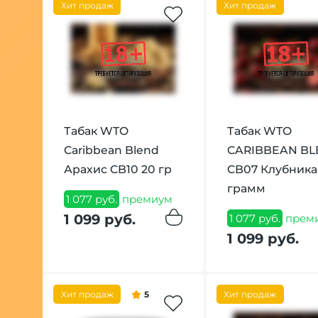
Хит продаж
Хит продаж
Табак WTO
Табак WTO
Caribbean Blend
CARIBBEAN B
Арахис CB10 20 гр
CB07 Клубника
грамм
1 077 руб.
премиум
1 099 руб.
1 077 руб.
прем
1 099 руб.
Хит продаж
5
Хит продаж