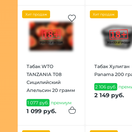
Хит продаж
Хит продаж
Табак WTO
Табак Хулиган
TANZANIA T08
Panama 200 г
Сицилийский
2 106 руб.
прем
Апельсин 20 грамм
2 149 руб.
1 077 руб.
премиум
1 099 руб.