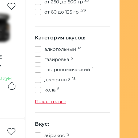
89
от 250 до 500 гр
403
от 60 до 125 гр
Категория вкусов:
12
алкогольный
E
5
газировка
р
4
гастрономический
миум
18
десертный
5
кола
2
конфетный
Показать все
2
ледяной
4
напитки
Вкус:
3
ореховый
12
абрикос