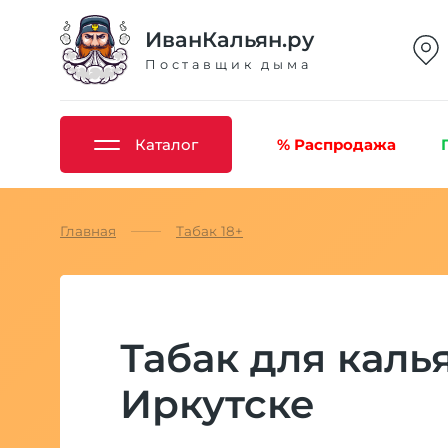
ИванКальян.ру
Поставщик дыма
Каталог
% Распродажа
Главная
Табак 18+
Табак для каль
Иркутске