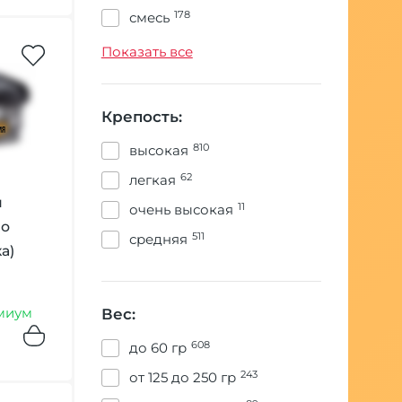
178
смесь
11346
табак
Показать все
Крепость:
810
высокая
62
легкая
н
11
очень высокая
но
511
средняя
а)
миум
Вес:
608
до 60 гр
243
от 125 до 250 гр