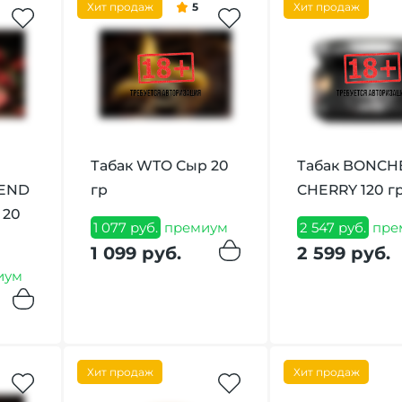
Хит продаж
5
Хит продаж
Табак WTO Сыр 20
Табак BONCH
LEND
гр
CHERRY 120 г
 20
1 077 руб.
премиум
2 547 руб.
пре
1 099 руб.
2 599 руб.
иум
Хит продаж
Хит продаж