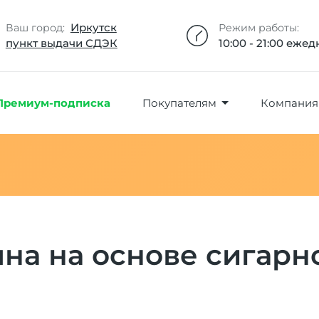
Добавлено максимальное кол-во товара
Товар добавлен в избранное
Товар удален из избранного
Товар добавлен в корзину
Промокод скопирован
Иркутск
Ваш город:
Режим работы:
пункт выдачи СДЭК
10:00 - 21:00 еже
Премиум-подписка
Покупателям
Компания
яна на основе сигарно