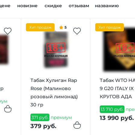
цене
новизне
скидке
отзывам
названию
Хит продаж
5
Хит продаж
Табак Хулиган Rap
Табак WTO Н
гр
Rose (Малиново
9 G20 ITALY IX
розовый лимонад)
КРУГОВ АДА
иум
30 гр
13 710 руб.
пре
13 990 руб.
371 руб.
премиум
379 руб.