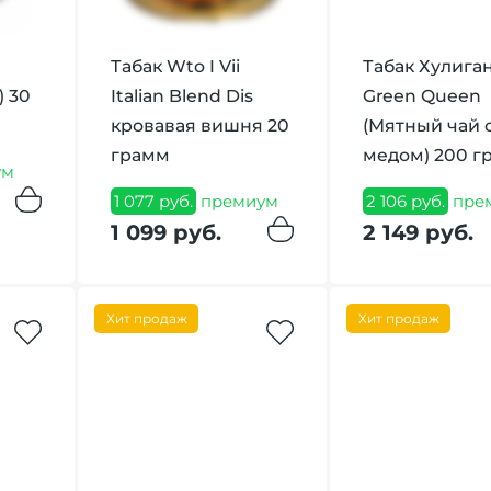
Табак Wto I Vii
Табак Хулига
) 30
Italian Blend Dis
Green Queen
кровавая вишня 20
(Мятный чай 
грамм
медом) 200 г
ум
1 077 руб.
премиум
2 106 руб.
пре
1 099 руб.
2 149 руб.
Хит продаж
Хит продаж