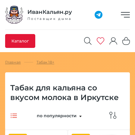
Добавлено максимальное кол-во товара
Товар добавлен в избранное
Товар удален из избранного
Товар добавлен в корзину
Промокод скопирован
ИванКальян.ру
Поставщик дыма
Каталог
Главная
Табак 18+
Табак для кальяна со
вкусом молока в Иркутске
по популярности