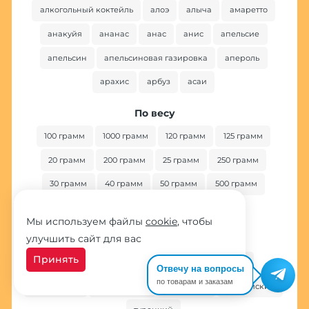
алкогольный коктейль
алоэ
алыча
амаретто
анакуйя
ананас
анас
анис
апельсие
апельсин
апельсиновая газировка
апероль
арахис
арбуз
асаи
По весу
100 грамм
1000 грамм
120 грамм
125 грамм
20 грамм
200 грамм
25 грамм
250 грамм
30 грамм
40 грамм
50 грамм
500 грамм
60 грамм
Мы используем файлы
cookie
, чтобы
улучшить сайт для вас
По стране
Принять
американский
арабский
египетский
Отвечу на вопросы
по товарам и заказам
индийский
иорданский
немецкий
российский