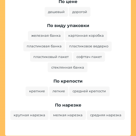
По цене
дешевый
дорогой
По виду упаковки
железная банка
картонная коробка
пластиковая банка
пластиковое ведерко
пластиковый пакет
софттач пакет
стеклянная банка
По крепости
крепкие
легкие
средней крепости
По нарезке
крупная нарезка
мелкая нарезка
средняя нарезка