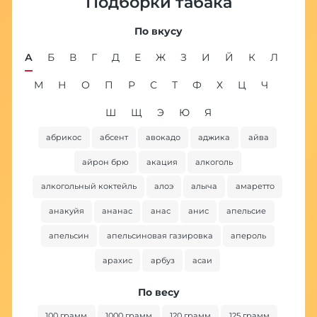
Подборки табака
По вкусу
А
Б
В
Г
Д
Е
Ж
З
И
Й
К
Л
М
Н
О
П
Р
С
Т
Ф
Х
Ц
Ч
Ш
Щ
Э
Ю
Я
абрикос
абсент
авокадо
аджика
айва
ба
айрон брю
акация
алкоголь
алкогольный коктейль
алоэ
алыча
амаретто
анакуйя
ананас
анас
анис
апельсие
апельсин
апельсиновая газировка
апероль
арахис
арбуз
асаи
По весу
100 грамм
1000 грамм
120 грамм
125 грамм