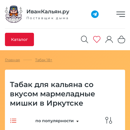
Добавлено максимальное кол-во товара
Товар добавлен в избранное
Товар удален из избранного
Товар добавлен в корзину
Промокод скопирован
ИванКальян.ру
Поставщик дыма
Каталог
Главная
Табак 18+
Табак для кальяна со
вкусом мармеладные
мишки в Иркутске
по популярности