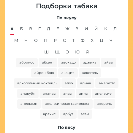
Подборки табака
По вкусу
А
Б
В
Г
Д
Е
Ж
З
И
Й
К
Л
М
Н
О
П
Р
С
Т
Ф
Х
Ц
Ч
Ш
Щ
Э
Ю
Я
абрикос
абсент
авокадо
аджика
айва
ба
айрон брю
акация
алкоголь
алкогольный коктейль
алоэ
алыча
амаретто
анакуйя
ананас
анас
анис
апельсие
апельсин
апельсиновая газировка
апероль
арахис
арбуз
асаи
По весу