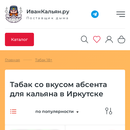
Добавлено максимальное кол-во товара
Товар добавлен в избранное
Товар удален из избранного
Товар добавлен в корзину
Промокод скопирован
ИванКальян.ру
Поставщик дыма
Каталог
Главная
Табак 18+
Табак со вкусом абсента
для кальяна в Иркутске
по популярности