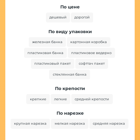
По цене
дешевый
дорогой
По виду упаковки
железная банка
картонная коробка
пластиковая банка
пластиковое ведерко
пластиковый пакет
софттач пакет
стеклянная банка
По крепости
крепкие
легкие
средней крепости
По нарезке
крупная нарезка
мелкая нарезка
средняя нарезка