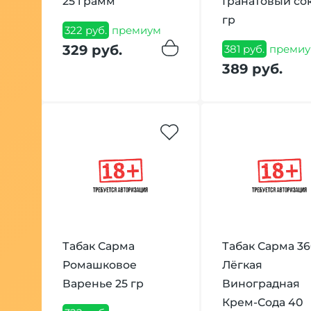
25 грамм
Гранатовый со
гр
322 руб.
премиум
329 руб.
381 руб.
премиу
389 руб.
Табак Сарма
Табак Сарма 3
Ромашковое
Лёгкая
Варенье 25 гр
Виноградная
Крем-Сода 40