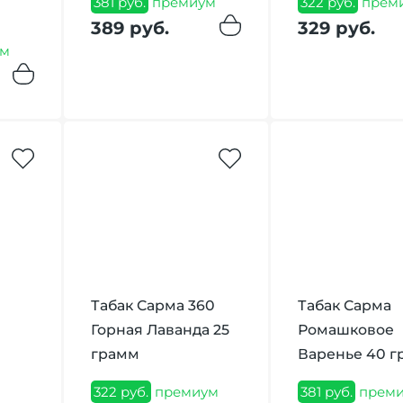
381 руб.
премиум
322 руб.
прем
389 руб.
329 руб.
м
Табак Сарма 360
Табак Сарма
Горная Лаванда 25
Ромашковое
грамм
Варенье 40 г
322 руб.
премиум
381 руб.
прем