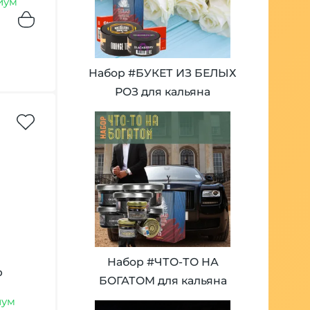
иум
3
кукуруза
5
курага
2
лаванда
Набор #БУКЕТ ИЗ БЕЛЫХ
3
лайм
РОЗ для кальяна
1
лед
1
леденцы
7
лимон
13
лимонад
4
личи
16
малина
8
манго
Набор #ЧТО-ТО НА
3
мандарин
р
БОГАТОМ для кальяна
4
маракуйя
иум