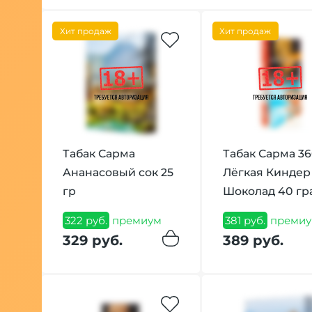
Хит продаж
Хит продаж
Табак Сарма
Табак Сарма 3
Ананасовый сок 25
Лёгкая Киндер
гр
Шоколад 40 г
322 руб.
премиум
381 руб.
премиу
329 руб.
389 руб.