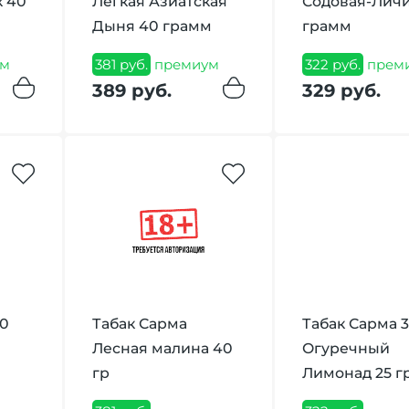
к 40
Лёгкая Азиатская
Содовая-Личи
Дыня 40 грамм
грамм
м
381 руб.
премиум
322 руб.
прем
389 руб.
329 руб.
60
Табак Сарма
Табак Сарма 
Лесная малина 40
Огуречный
гр
Лимонад 25 