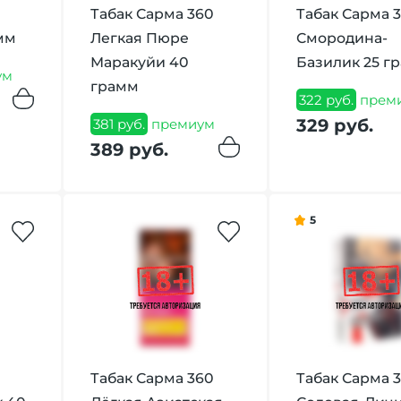
Табак Сарма 360
Табак Сарма 
мм
Легкая Пюре
Смородина-
Маракуйи 40
Базилик 25 г
ум
грамм
322 руб.
прем
329 руб.
381 руб.
премиум
389 руб.
5
Табак Сарма 360
Табак Сарма 