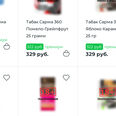
има
Табак Сарма 360
Табак Сарма 
Помело-Грейпфрут
Яблоко Кара
25 грамм
25 гр
иум
322 руб.
премиум
322 руб.
прем
329 руб.
329 руб.