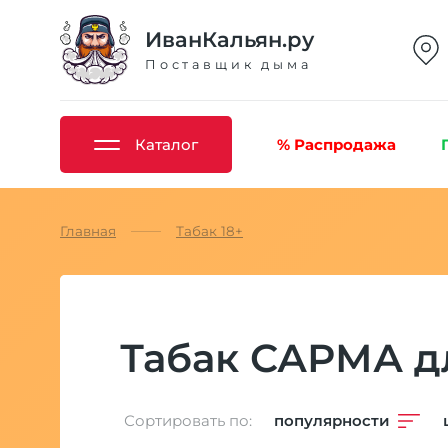
ИванКальян.ру
Поставщик дыма
Каталог
% Распродажа
Главная
Табак 18+
Табак САРМА дл
Сортировать по:
популярности