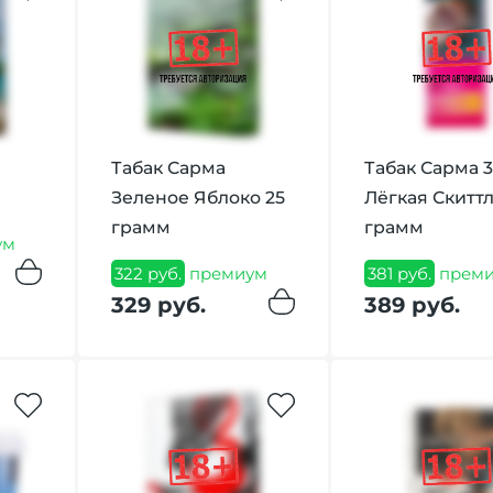
Табак Сарма
Табак Сарма 
Зеленое Яблоко 25
Лёгкая Скитт
грамм
грамм
ум
322 руб.
премиум
381 руб.
прем
329 руб.
389 руб.