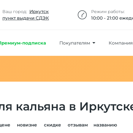
Добавлено максимальное кол-во товара
Товар добавлен в избранное
Товар удален из избранного
Товар добавлен в корзину
Промокод скопирован
Иркутск
Ваш город:
Режим работы:
пункт выдачи СДЭК
10:00 - 21:00 еже
Премиум-подписка
Покупателям
Компания
я кальяна в Иркутск
цене
новизне
скидке
отзывам
названию