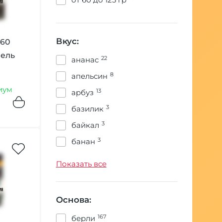
Вкус:
360
мель
22
ананас
8
апельсин
иум
13
арбуз
3
базилик
3
байкал
3
банан
3
безаромка
Показать все
6
брусника
4
бузина
Основа:
4
ваниль
167
берли
2