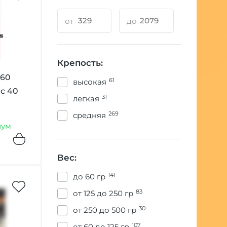
САРМА 360 25
грамм
от
до
САРМА 360 250 грамм
САРМА 360 40 грамм
Крепость:
360
САРМА 40 грамм
61
высокая
лс 40
31
легкая
269
средняя
иум
Вес:
141
до 60 гр
83
от 125 до 250 гр
30
от 250 до 500 гр
107
от 60 до 125 гр