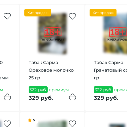
Хит продаж
Хит продаж
60
Табак Сарма
Табак Сарма
Ореховое молочко
Гранатовый с
рамм
25 гр
гр
м
322 руб.
премиум
322 руб.
прем
329 руб.
329 руб.
5