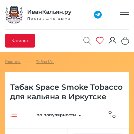
Добавлено максимальное кол-во товара
Товар добавлен в избранное
Товар удален из избранного
Товар добавлен в корзину
Промокод скопирован
ИванКальян.ру
Поставщик дыма
Каталог
Главная
Табак 18+
Табак Space Smoke Tobacco
для кальяна в Иркутске
по популярности