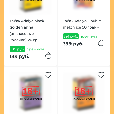
Табак Adalya black
Табак Adalya Double
golden anna
melon ice 50 грамм
(aнанасовые
391 руб.
премиум
колечки) 20 гр
399 руб.
185 руб.
премиум
189 руб.