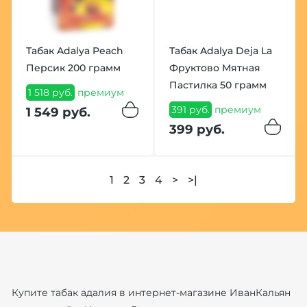
Табак Adalya Peach
Табак Adalya Deja La
Персик 200 грамм
Фруктово Мятная
Пастилка 50 грамм
1 518 руб.
премиум
391 руб.
премиум
1 549 руб.
399 руб.
1
2
3
4
>
>|
Купите табак адалия в интернет-магазине ИванКальян