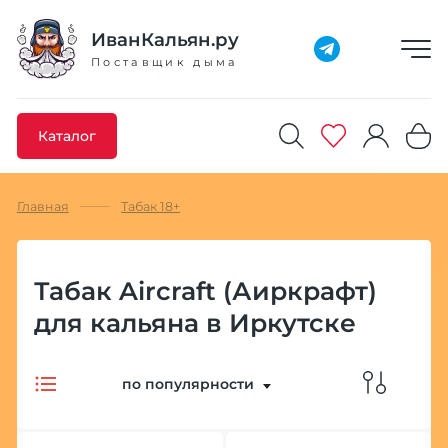
Добавлено максимальное кол-во товара
Товар добавлен в избранное
Товар удален из избранного
Товар добавлен в корзину
Промокод скопирован
ИванКальян.ру
Поставщик дыма
Каталог
Главная
Табак 18+
Табак Aircraft (Аиркрафт)
для кальяна в Иркутске
по популярности