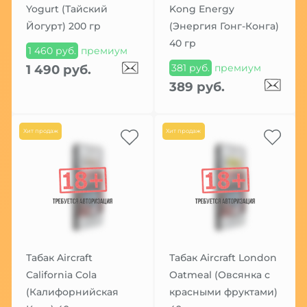
Yogurt (Тайский
Kong Energy
Йогурт) 200 гр
(Энергия Гонг-Конга)
40 гр
1 460 руб.
премиум
381 руб.
премиум
1 490 руб.
389 руб.
Хит продаж
Хит продаж
Табак Aircraft
Табак Aircraft London
California Cola
Oatmeal (Овсянка с
(Калифорнийская
красными фруктами)