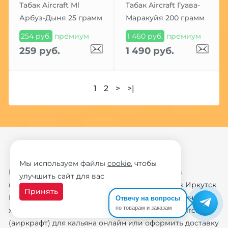
Табак Aircraft Ml
Табак Aircraft Гуава-
Арбуз-Дыня 25 грамм
Маракуйя 200 грамм
254 руб.
премиум
1 460 руб.
премиум
259 руб.
1 490 руб.
1
2
>
>|
Мы используем файлы
cookie
, чтобы
Купите табак aircraft (аиркрафт) для кальяна в
улучшить сайт для вас
интернет-магазине ИванКальян с доставкой в Иркутск.
Принять
В нашем каталоге вы можете узнать цены, наличие,
Отвечу на вопросы
по товарам и заказам
характеристики, а также сразу заказать табак aircraft
(аиркрафт) для кальяна онлайн или оформить доставку