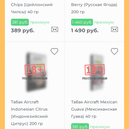
Chips (Цейлонский
Berry (Русская Ягода)
Чипсы) 40 гр
200 гр
381 руб.
премиум
1 460 руб.
премиум
389 руб.
1 490 руб.
Табак Aircraft
Табак Aircraft Mexican
Indonesian Citrus
Guava (Мексиканская
(Индонезийский
Гуава) 40 гр
Цитрус) 200 гр
381 руб.
премиум