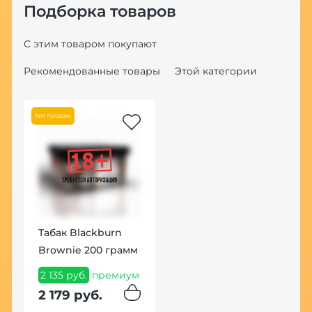
Подборка товаров
С этим товаром покупают
Рекомендованные товары
Этой категории
Хит продаж
Табак Blackburn
Ч
Brownie 200 грамм
9
2 135 руб.
премиум
9
2 179 руб.