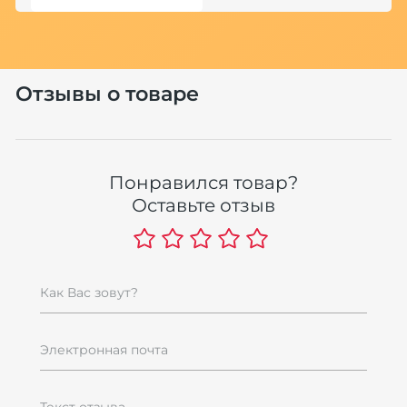
Хит
Отзывы о товаре
Понравился товар?
Оставьте отзыв
У
К
(
7
Как Вас зовут?
8
Электронная почта
Текст отзыва