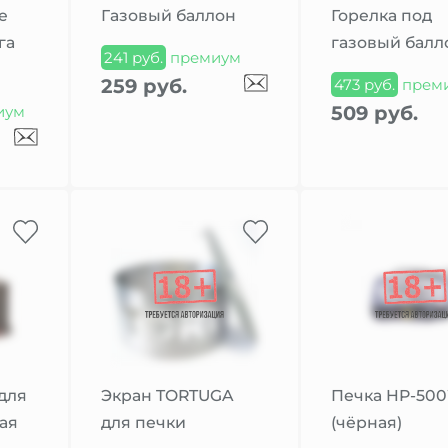
e
Газовый баллон
Горелка под
га
газовый балл
241 руб.
премиум
259 руб.
473 руб.
прем
509 руб.
иум
 для
Экран TORTUGA
Печка HP-50
ная
для печки
(чёрная)