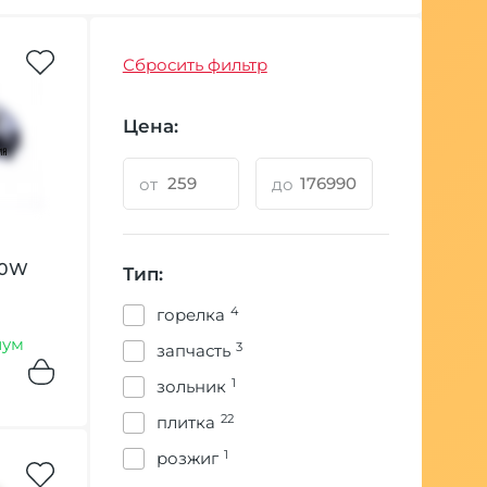
Сбросить фильтр
Цена:
от
до
00W
Тип:
4
горелка
иум
3
запчасть
1
зольник
22
плитка
1
розжиг