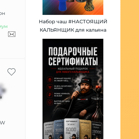
он
Набор чаш #НАСТОЯЩИЙ
иум
КАЛЬЯНЩИК для кальяна
0W