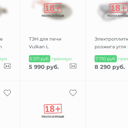
ре
ТЭН для печи
Электроплитк
n
Vulkan L
розжига угля
иум
5 571 руб.
премиум
7 710 руб.
пре
5 990 руб.
8 290 руб.