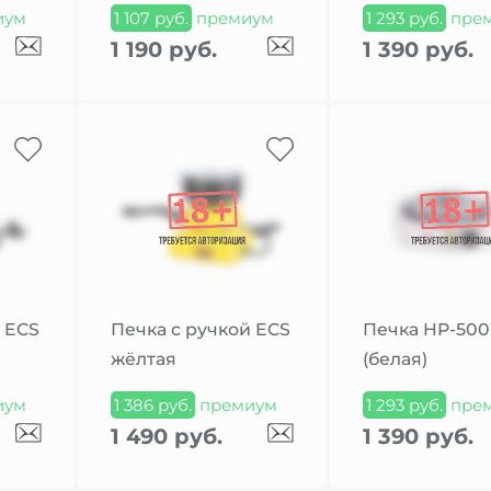
иум
1 107 руб.
премиум
1 293 руб.
пре
1 190 руб.
1 390 руб.
 ECS
Печка с ручкой ECS
Печка HP-50
жёлтая
(белая)
иум
1 386 руб.
премиум
1 293 руб.
пре
1 490 руб.
1 390 руб.