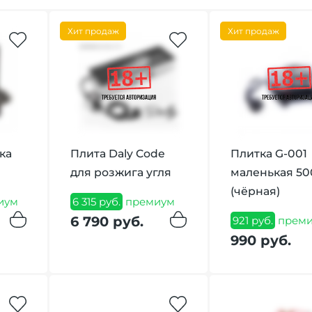
Хит продаж
Хит продаж
ка
Плита Daly Code
Плитка G-001
для розжига угля
маленькая 5
(чёрная)
иум
6 315 руб.
премиум
6 790 руб.
921 руб.
прем
990 руб.