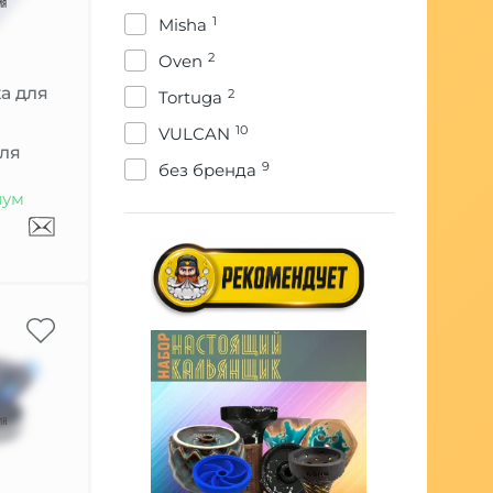
1
Misha
2
Oven
а для
2
Tortuga
10
VULCAN
гля
9
без бренда
иум