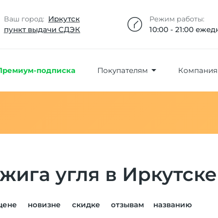
Добавлено максимальное кол-во товара
Товар добавлен в избранное
Товар удален из избранного
Товар добавлен в корзину
Промокод скопирован
Иркутск
Ваш город:
Режим работы:
пункт выдачи СДЭК
10:00 - 21:00 еже
Премиум-подписка
Покупателям
Компания
жига угля в Иркутске
цене
новизне
скидке
отзывам
названию