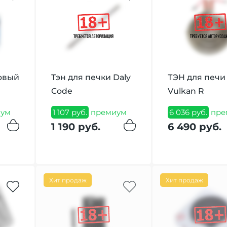
зовый
Тэн для печки Daly
ТЭН для печи
Code
Vulkan R
ум
1 107 руб.
премиум
6 036 руб.
пре
1 190 руб.
6 490 руб.
Хит продаж
Хит продаж