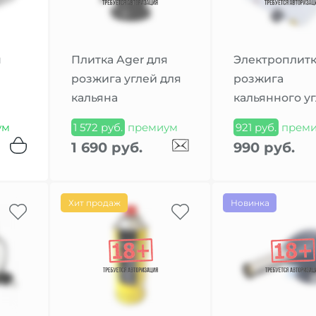
я
Плитка Ager для
Электроплитк
розжига углей для
розжига
кальяна
кальянного у
ум
1 572 руб.
премиум
921 руб.
прем
1 690 руб.
990 руб.
Хит продаж
Новинка