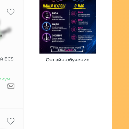
ой ECS
Онлайн-обучение
миум