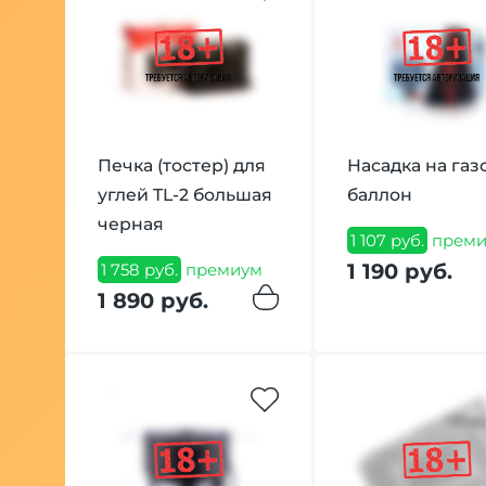
Печка (тостер) для
Насадка на га
углей TL-2 большая
баллон
черная
1 107 руб.
преми
1 190 руб.
1 758 руб.
премиум
1 890 руб.