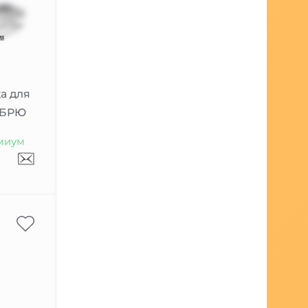
а для
 БРЮ
миум