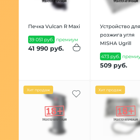
Печка Vulcan R Maxi
Устройство дл
розжига угля
39 051 руб.
премиум
MISHA Ugrill
41 990 руб.
473 руб.
преми
509 руб.
Хит продаж
Хит продаж