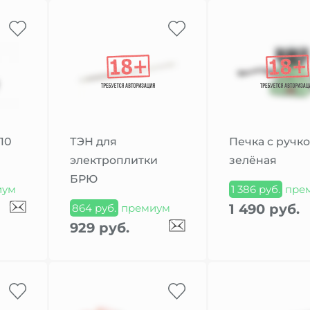
10
ТЭН для
Печка с ручк
электроплитки
зелёная
БРЮ
иум
1 386 руб.
пре
1 490 руб.
864 руб.
премиум
929 руб.