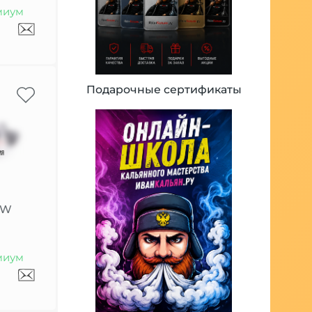
миум
Подарочные сертификаты
0W
миум