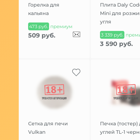
Горелка для
Плита Daly Cod
кальяна
Mini для розжи
угля
473 руб.
премиум
509 руб.
3 339 руб.
прем
3 590 руб.
Сетка для печи
Печка (тостер)
Vulkan
углей TL-1 чер