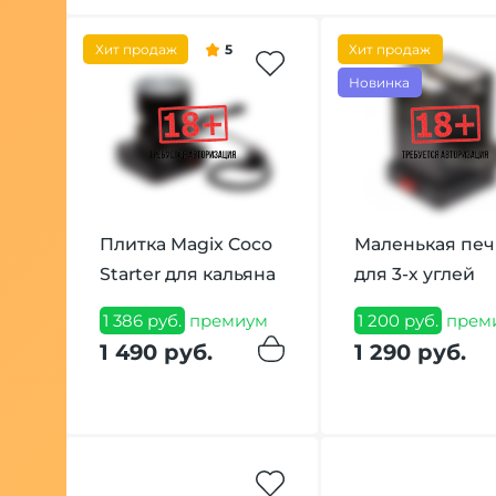
Хит продаж
5
Хит продаж
Новинка
Плитка Magix Coco
Маленькая печ
Starter для кальяна
для 3-х углей
1 386 руб.
премиум
1 200 руб.
прем
1 490 руб.
1 290 руб.