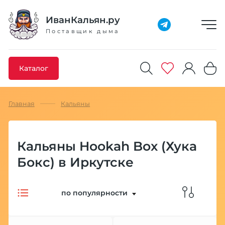
Добавлено максимальное кол-во товара
Товар добавлен в избранное
Товар удален из избранного
Товар добавлен в корзину
Промокод скопирован
ИванКальян.ру
Поставщик дыма
Каталог
Главная
Кальяны
Кальяны Hookah Box (Хука
Бокс) в Иркутске
по популярности