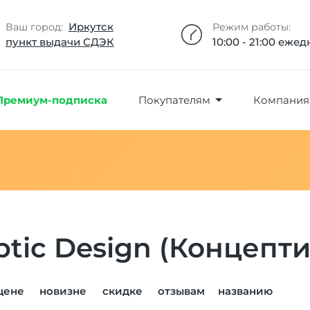
Добавлено максимальное кол-во товара
Товар добавлен в избранное
Товар удален из избранного
Товар добавлен в корзину
Промокод скопирован
Иркутск
Ваш город:
Режим работы:
пункт выдачи СДЭК
10:00 - 21:00 еже
Премиум-подписка
Покупателям
Компания
tic Design (Концепти
цене
новизне
скидке
отзывам
названию