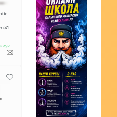
ptic
o (41
миум