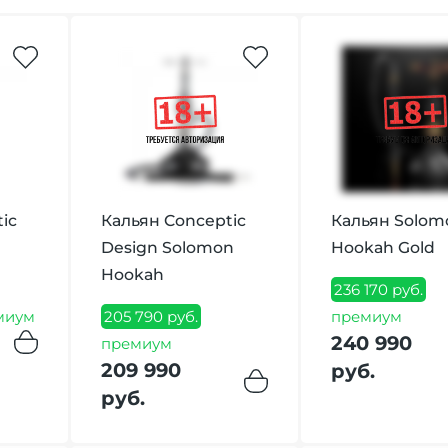
ic
Кальян Conceptic
Кальян Solom
Design Solomon
Hookah Gold
Hookah
236 170 руб.
миум
205 790 руб.
премиум
240 990
премиум
209 990
руб.
руб.