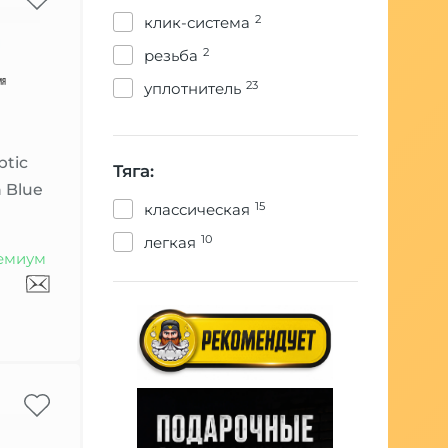
2
клик-система
2
резьба
23
уплотнитель
ptic
Тяга:
 Blue
15
классическая
10
легкая
емиум