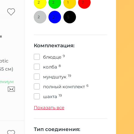
2
2
1
2
2
2
5
Комплектация:
9
блюдце
ptic
8
колба
65 см)
19
мундштук
емиум
6
полный комплект
19
шахта
19
шланг
Показать все
Тип соединения: