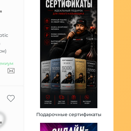
ptic
n
см)
емиум
Подарочные сертификаты