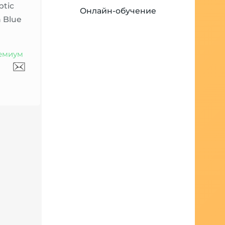
ptic
Онлайн-обучение
 Blue
емиум