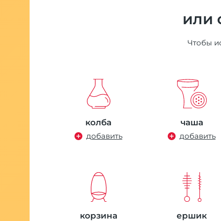
 руб.
или 
Чтобы ис
даж
колба
чаша
добавить
добавить
во Nilitex
истки
на 5мл
б.
корзина
ершик