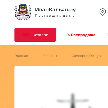
ИванКальян.ру
Поставщик дыма
Каталог
% Распродажа
Главная
Кальяны
Conceptic Design