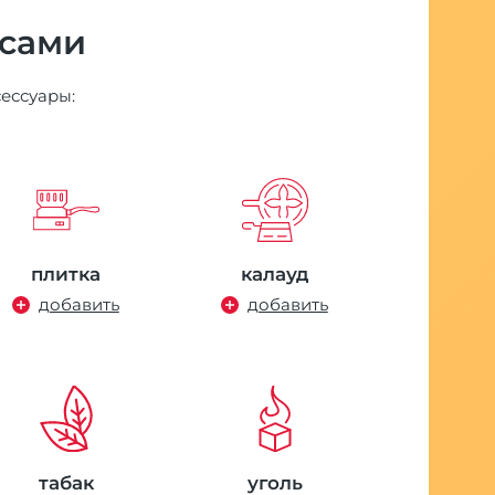
СТА
 сами
7%
Стандарт
сессуары:
кальяна 
к нему
27714 ру
плитка
калауд
экономи
добавить
добавить
К
н
табак
уголь