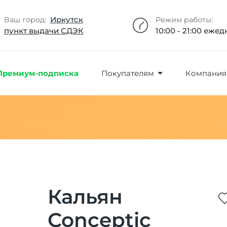
Добавлено максимальное кол-во товара
Товар добавлен в избранное
Товар удален из избранного
Товар добавлен в корзину
Промокод скопирован
Иркутск
Ваш город:
Режим работы:
пункт выдачи СДЭК
10:00 - 21:00 еже
Премиум-подписка
Покупателям
Компания
Кальян
Conceptic