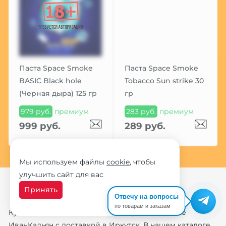
Паста Space Smoke
Паста Space Smoke
BASIC Black hole
Tobacco Sun strike 30
(Черная дыра) 125 гр
гр
979 руб.
премиум
283 руб.
премиум
999 руб.
289 руб.
Мы используем файлы
cookie
, чтобы
улучшить сайт для вас
Принять
Отвечу на вопросы
по товарам и заказам
Купите пасты для кальяна в интернет-магазине
ИванКальян с доставкой в Иркутск. В нашем каталоге