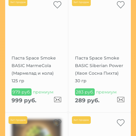
Хит продаж
Хит продаж
Паста Space Smoke
Паста Space Smoke
BASIC MarmeCola
BASIC Siberian Power
(Мармелад и кола)
(Хвоя Сосна Пихта)
125 гр
30 гр
979 руб.
премиум
283 руб.
премиум
999 руб.
289 руб.
Хит продаж
Хит продаж