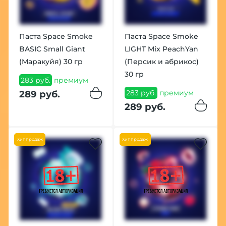
Паста Space Smoke
Паста Space Smoke
BASIC Small Giant
LIGHT Mix PeachYan
(Маракуйя) 30 гр
(Персик и абрикос)
30 гр
283 руб.
премиум
283 руб.
премиум
289 руб.
289 руб.
Хит продаж
Хит продаж