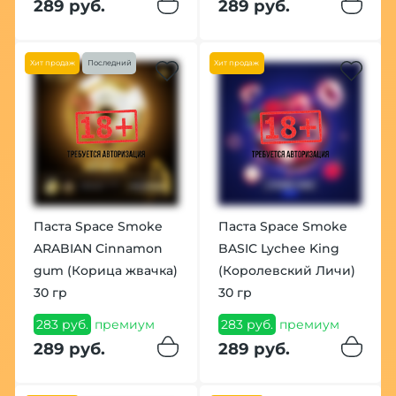
289 руб.
289 руб.
Хит продаж
Последний
Хит продаж
Паста Space Smoke
Паста Space Smoke
ARABIAN Cinnamon
BASIC Lychee King
gum (Корица жвачка)
(Королевский Личи)
30 гр
30 гр
283 руб.
премиум
283 руб.
премиум
289 руб.
289 руб.