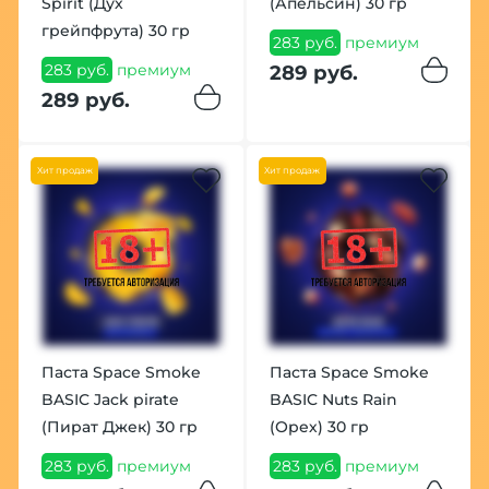
Spirit (Дух
(Апельсин) 30 гр
грейпфрута) 30 гр
283 руб.
премиум
283 руб.
премиум
289 руб.
289 руб.
Хит продаж
Хит продаж
Паста Space Smoke
Паста Space Smoke
BASIC Jack pirate
BASIC Nuts Rain
(Пират Джек) 30 гр
(Орех) 30 гр
283 руб.
премиум
283 руб.
премиум