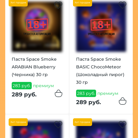
Хит продаж
Хит продаж
Паста Space Smoke
Паста Space Smoke
ARABIAN Blueberry
BASIC ChocoMeteor
(Черника) 30 гр
(Шоколадный пирог)
30 гр
283 руб.
премиум
283 руб.
премиум
289 руб.
289 руб.
Хит продаж
Хит продаж