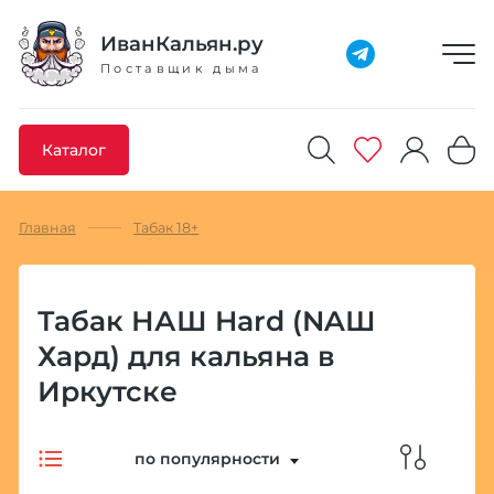
Добавлено максимальное кол-во товара
Товар добавлен в избранное
Товар удален из избранного
Товар добавлен в корзину
Промокод скопирован
ИванКальян.ру
Поставщик дыма
Каталог
Главная
Табак 18+
Табак НАШ Hard (NAШ
Хард) для кальяна в
Иркутске
по популярности