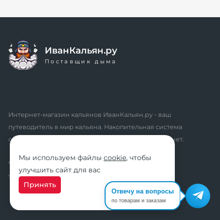
ИванКальян.ру
Поставщик дыма
Интернет-магазин кальянов ИванКальян.ру - ваш
путеводитель в мир кальяна. Накопительная система
скидок, промокоды, акции. Удобный личный кабинет.
Мы используем файлы
cookie
, чтобы
* мы не осуществляем дистанционную продажу
улучшить сайт для вас
табачной продукции розничным клиентам
Принять
Отвечу на вопросы
по товарам и заказам