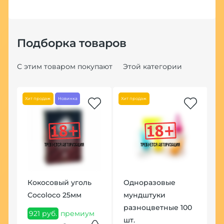
Подборка товаров
С этим товаром покупают
Этой категории
Хит продаж
Новинка
Хит продаж
По
Кокосовый уголь
Одноразовые
Н
Cocoloco 25мм
мундштуки
Б
разноцветные 100
к
921 руб.
премиум
шт.