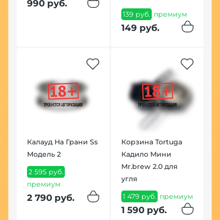
1
990 руб.
139 руб.
премиум
п
149 руб.
1
Калауд На Грани Ss
Корзина Tortuga
Н
Модель 2
Кадило Мини
"
Mr.brew 2.0 для
д
2 595 руб.
угля
премиум
4
1 479 руб.
премиум
2 790 руб.
4
1 590 руб.