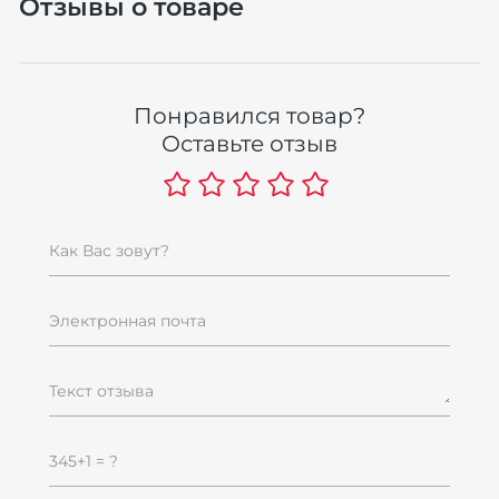
Отзывы о товаре
Понравился товар?
Оставьте отзыв
Н
"
к
4
Как Вас зовут?
п
4
Электронная почта
Текст отзыва
345+1 = ?