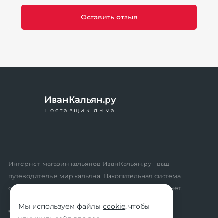
ИванКальян.ру
Поставщик дыма
Интернет-магазин кальянов ИванКальян.ру - ваш
путеводитель в мир кальяна. Накопительная система
скидок, промокоды, акции. Удобный личный кабинет.
Мы используем файлы
cookie
, чтобы
* мы не осуществляем дистанционную продажу