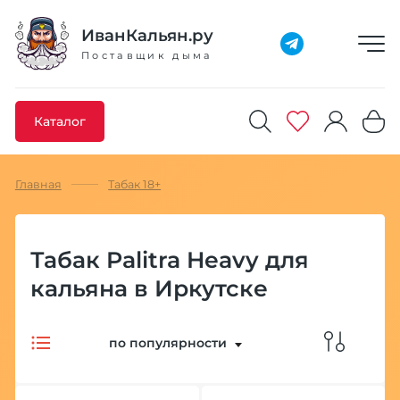
Добавлено максимальное кол-во товара
Товар добавлен в избранное
Товар удален из избранного
Товар добавлен в корзину
Промокод скопирован
ИванКальян.ру
Поставщик дыма
Каталог
Главная
Табак 18+
Табак Palitra Heavy для
кальяна в Иркутске
по популярности