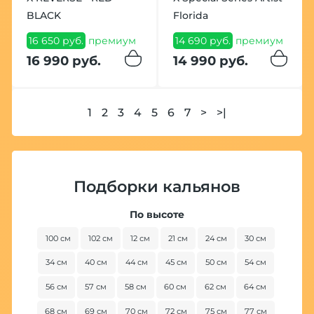
BLACK
Florida
16 650 руб.
премиум
14 690 руб.
премиум
16 990 руб.
14 990 руб.
1
2
3
4
5
6
7
>
>|
Подборки кальянов
По высоте
100 см
102 см
12 см
21 см
24 см
30 см
34 см
40 см
44 см
45 см
50 см
54 см
56 см
57 см
58 см
60 см
62 см
64 см
68 см
69 см
70 см
72 см
75 см
77 см