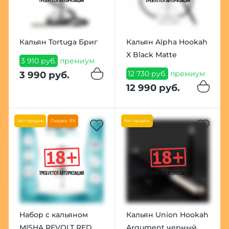
Кальян Tortuga Бриг
Кальян Alpha Hookah
X Black Matte
3 910 руб.
премиум
12 730 руб.
премиум
3 990 руб.
12 990 руб.
Хит продаж
Скидка -5%
Хит продаж
Набор с кальяном
Кальян Union Hookah
MISHA REVOLT RED
Argument черный