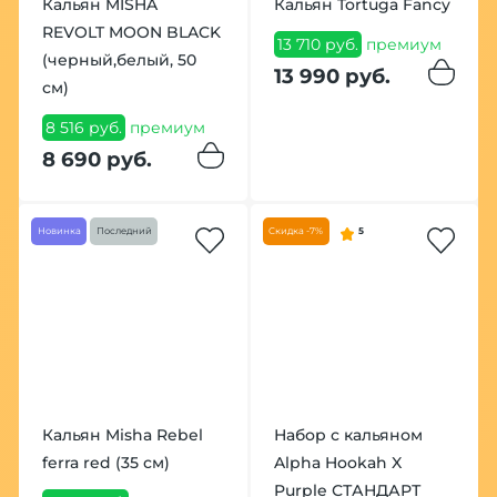
Кальян MISHA
Кальян Tortuga Fancy
REVOLT MOON BLACK
13 710 руб.
премиум
(черный,белый, 50
13 990 руб.
см)
8 516 руб.
премиум
8 690 руб.
Новинка
Последний
Скидка -7%
5
Кальян Misha Rebel
Набор с кальяном
ferra red (35 см)
Alpha Hookah X
Purple СТАНДАРТ