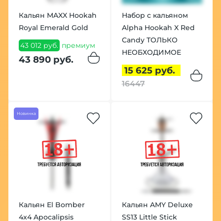
Кальян MAXX Hookah
Набор с кальяном
Royal Emerald Gold
Alpha Hookah X Red
Candy ТОЛЬКО
43 012 руб.
премиум
НЕОБХОДИМОЕ
43 890 руб.
15 625 руб.
16447
Новинка
Кальян El Bomber
Кальян AMY Deluxe
4x4 Apocalipsis
SS13 Little Stick