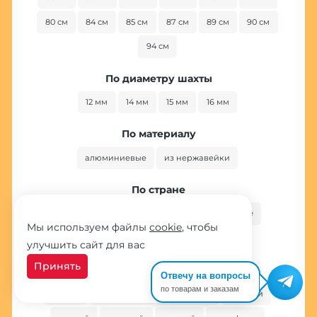
80 см
84 см
85 см
87 см
89 см
90 см
94 см
По диаметру шахты
12 мм
14 мм
15 мм
16 мм
По материалу
алюминиевые
из нержавейки
По стране
американские
египетские
китайские
Мы используем файлы
cookie
, чтобы
немецкие
российские
улучшить сайт для вас
Принять
По цвету
Отвечу на вопросы
по товарам и заказам
белый
бирюзовый
бронзовый
голубой