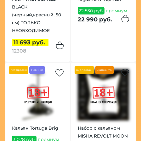
BLACK
22 530 руб.
премиум
(черный,красный, 50
22 990 руб.
см) ТОЛЬКО
НЕОБХОДИМОЕ
11 693 руб.
12308
Хит продаж
Новинка
Хит продаж
Скидка -7%
Кальян Tortuga Brig
Набор с кальяном
MISHA REVOLT MOON
3 028 руб.
премиум