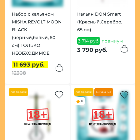
Набор с кальяном
Кальян DON Smart
MISHA REVOLT MOON
(Красный,Серебро,
BLACK
65 см)
(черный,белый, 50
3 714 руб.
премиум
см) ТОЛЬКО
3 790 руб.
НЕОБХОДИМОЕ
11 693 руб.
12308
Хит продаж
Хит продаж
Скидка -5%
5