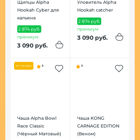
Щипцы Alpha
Уловитель Alpha
Т
Hookah Cyber для
Hookah catcher
1
кальяна
2 874 руб.
1
2 874 руб.
премиум
премиум
3 090 руб.
3 090 руб.
Хит продаж
5
5
К
З
П
Чаша Alpha Bowl
Чаша KONG
1
 X
Race Classic
CARNAGE EDITION
1
(Чёрный Матовый)
(Веном)