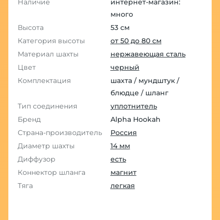
Наличие
интернет-магазин:
много
Высота
53 см
Категория высоты
от 50 до 80 см
Материал шахты
нержавеющая сталь
Цвет
черный
Комплектация
шахта / мундштук /
блюдце / шланг
Тип соединения
уплотнитель
Бренд
Alpha Hookah
Страна-производитель
Россия
Диаметр шахты
14 мм
Диффузор
есть
Коннектор шланга
магнит
Тяга
легкая