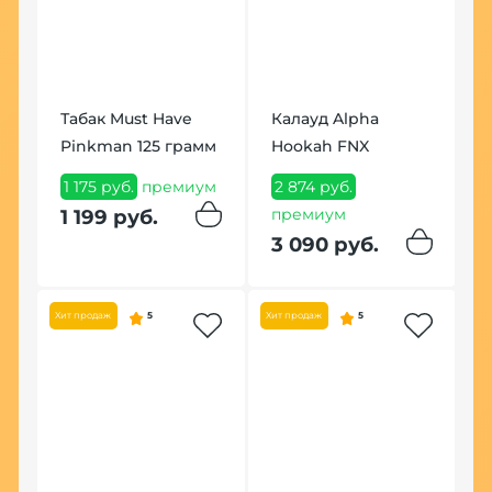
Табак Must Have
Калауд Alpha
К
Pinkman 125 грамм
Hookah FNX
П
1 175 руб.
премиум
2 874 руб.
1
премиум
1 199 руб.
1
3 090 руб.
Хит продаж
5
Хит продаж
5
Щ