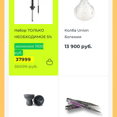
Набор ТОЛЬКО
Колба Union
Н
НЕОБХОДИМОЕ 5%
Богемия
7
13 900 руб.
экономия 1900
э
руб.
р
37999
36099 руб.
3