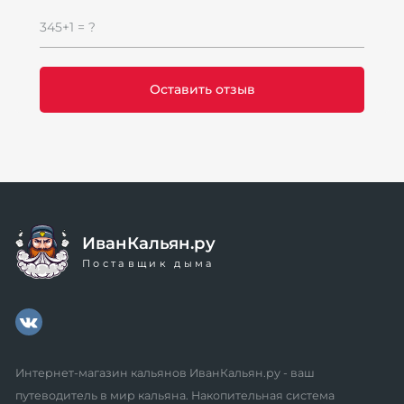
345+1 = ?
ИванКальян.ру
Поставщик дыма
Интернет-магазин кальянов ИванКальян.ру - ваш
путеводитель в мир кальяна. Накопительная система