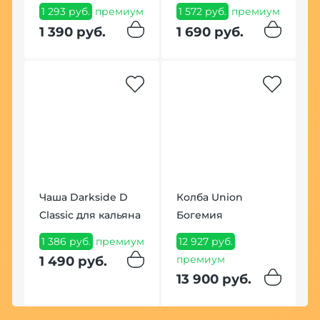
1 293 руб.
премиум
1 572 руб.
премиум
1 390 руб.
1 690 руб.
С
6
Чаша Darkside D
Колба Union
6
Classic для кальяна
Богемия
1 386 руб.
премиум
12 927 руб.
премиум
1 490 руб.
13 900 руб.