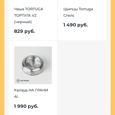
Чаша TORTUGA
Щипцы Tortuga
Ч
ТОРТУГА V2
Стелс
Т
(черный)
(
1 490 руб.
829 руб.
8
l
Калауд НА ГРАНИ
К
Al
A
1 990 руб.
1