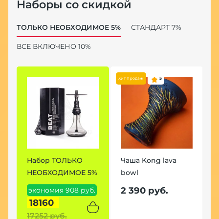
Наборы со скидкой
ТОЛЬКО НЕОБХОДИМОЕ 5%
СТАНДАРТ 7%
ВСЕ ВКЛЮЧЕНО 10%
Хит продаж
5
Набор ТОЛЬКО
Чаша Kong lava
Н
НЕОБХОДИМОЕ 5%
bowl
7
2 390 руб.
экономия 908 руб.
э
18160
р
17252 руб.