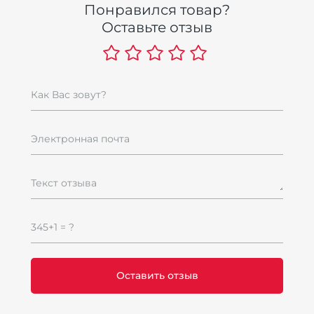
Понравился товар?
У
Оставьте отзыв
H
2
п
3
Как Вас зовут?
Электронная почта
Текст отзыва
345+1 = ?