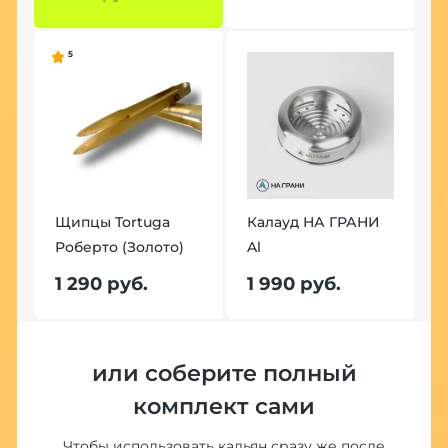
5
5
Щипцы Tortuga
Калауд НА ГРАНИ
Роберто (Золото)
Al
Щ
Р
1 290 руб.
1 990 руб.
1
или соберите полный
комплект сами
Чтобы использовать кальян сразу же после