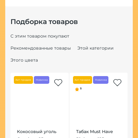
Подборка товаров
С этим товаром покупают
Рекомендованные товары
Этой категории
R
Этого цвета
Хит продаж
Новинка
Хит продаж
Новинка
5
Кокосовый уголь
Табак Must Have
Ч