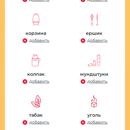
Ц
П
Р
6
корзина
ершик
добавить
добавить
колпак
мундштуки
добавить
добавить
К
д
1
табак
уголь
добавить
добавить