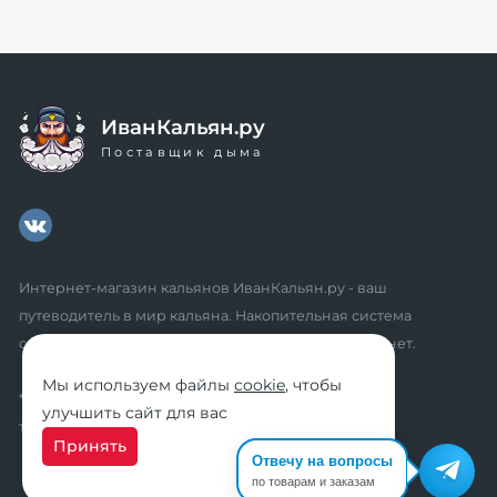
ИванКальян.ру
Поставщик дыма
Интернет-магазин кальянов ИванКальян.ру - ваш
путеводитель в мир кальяна. Накопительная система
скидок, промокоды, акции. Удобный личный кабинет.
Мы используем файлы
cookie
, чтобы
* мы не осуществляем дистанционную продажу
улучшить сайт для вас
табачной продукции розничным клиентам
Принять
Отвечу на вопросы
по товарам и заказам