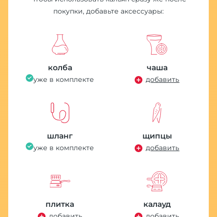
покупки, добавьте аксессуары:
П
M
колба
чаша
4
уже в комплекте
добавить
шланг
щипцы
уже в комплекте
добавить
плитка
калауд
Е
добавить
добавить