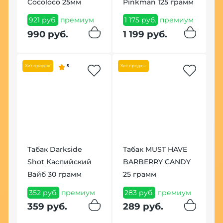
L
Cocoloco 25мм
Pinkman 125 грамм
4
921 руб.
премиум
1 175 руб.
премиум
п
990 руб.
1 199 руб.
4
Хит продаж
5
Хит продаж
Хит
Табак Darkside
Табак MUST HAVE
П
Shot Каспийский
BARBERRY CANDY
S
Вайб 30 грамм
25 грамм
1
352 руб.
премиум
283 руб.
премиум
1
359 руб.
289 руб.