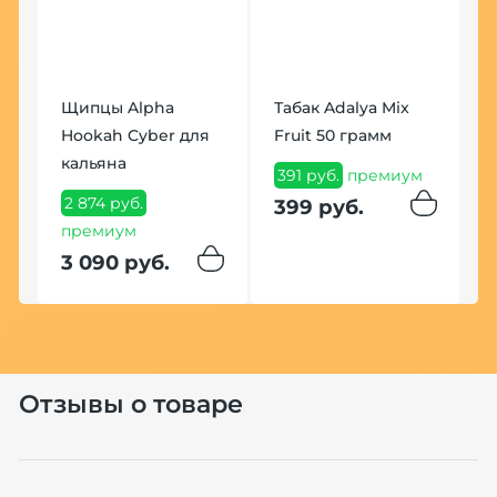
Щипцы Alpha
Табак Adalya Mix
К
Hookah Cyber для
Fruit 50 грамм
F
кальяна
391 руб.
премиум
1
2 874 руб.
399 руб.
1
премиум
3 090 руб.
Хит
Отзывы о товаре