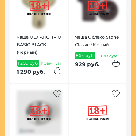
Чаша ОБЛАКО ТRIO
Чаша Облако Stone
Щ
BASIC BLACK
Classic Чёрный
T
(черный)
864 руб.
премиум
2
1 200 руб.
премиум
929 руб.
2
м
1 290 руб.