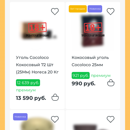
Хит продаж
Новинка
Хит
Уголь Cocoloco
Кокосовый уголь
Щ
Кокосовый 72 Шт
Cocoloco 25мм
S
(25Мм) Horeca 20 Кг
(
921 руб.
премиум
12 639 руб.
7
990 руб.
ум
премиум
8
13 590 руб.
Новинка