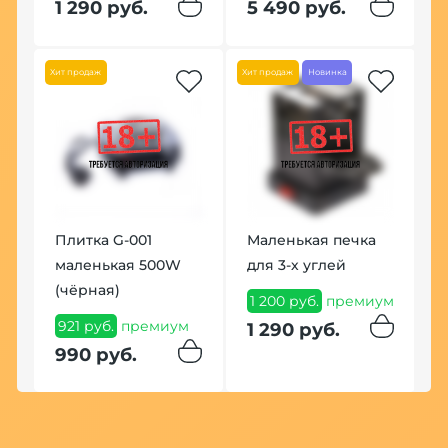
1 290 руб.
5 490 руб.
9
ум
Хит продаж
Хит продаж
Новинка
Плитка G-001
Маленькая печка
маленькая 500W
для 3-х углей
(чёрная)
1 200 руб.
премиум
921 руб.
премиум
1 290 руб.
990 руб.