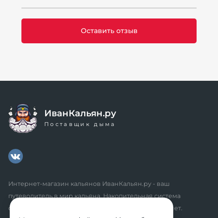
ИванКальян.ру
Поставщик дыма
Интернет-магазин кальянов ИванКальян.ру - ваш
путеводитель в мир кальяна. Накопительная система
скидок, промокоды, акции. Удобный личный кабинет.