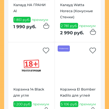
Калауд НА ГРАНИ
Калауд Watta
Al
Horeca (Конусные
Щ
Стенки)
T
1 851 руб.
премиум
2 781 руб.
премиум
2
1 990 руб.
м
2 990 руб.
2
Новинка
Но
Корзина 14 Black
Корзина El Bomber
d
для угля
Kadilo для углей
Щ
1 200 руб.
премиум
5 106 руб.
премиум
9