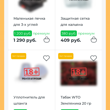
Маленькая печка
Защитная сетка
для 3-х углей
для кальяна
Щ
T
1 200 руб.
премиум
380 руб.
премиум
2
1 290 руб.
409 руб.
2
Хит продаж
Хит продаж
Уплотнитель для
Табак WTO
шланга
Земляника 20 гр
К
O