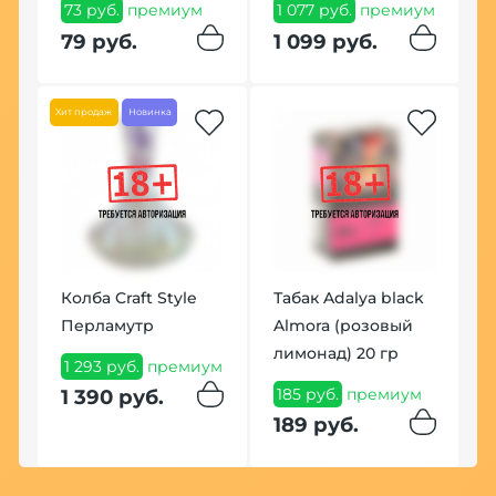
73 руб.
премиум
1 077 руб.
премиум
9
79 руб.
1 099 руб.
9
й
Хит продаж
Новинка
Колба Craft Style
Табак Adalya black
Перламутр
Almora (розовый
Е
лимонад) 20 гр
Ц
1 293 руб.
премиум
П
185 руб.
премиум
1 390 руб.
Р
189 руб.
6
6