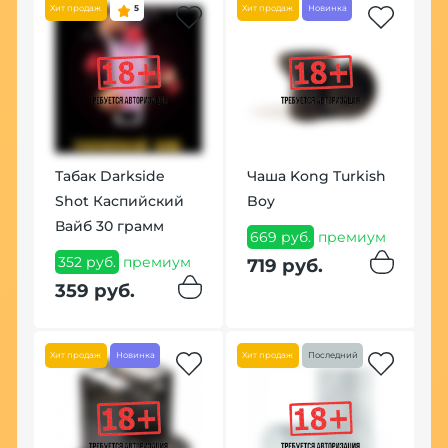
Хит продаж
5
Хит продаж
Новинка
Хит
ke
Табак Darkside
Чаша Kong Turkish
К
Shot Каспийский
Boy
П
)
Вайб 30 грамм
669 руб.
премиум
1
ум
352 руб.
премиум
719 руб.
1
359 руб.
Хит продаж
Новинка
Хит продаж
Последний