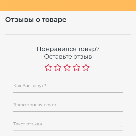
Хит
Отзывы о товаре
Понравился товар?
Оставьте отзыв
О
м
р
Как Вас зовут?
ш
1
Электронная почта
1
Текст отзыва