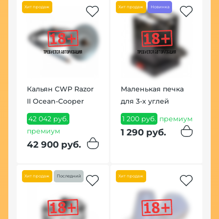
Хит продаж
Хит продаж
Новинка
Хит
Кальян CWP Razor
Маленькая печка
ые
II Ocean-Cooper
для 3-х углей
Т
г
42 042 руб.
1 200 руб.
премиум
ум
премиум
1
1 290 руб.
42 900 руб.
1
Хит продаж
Последний
Хит продаж