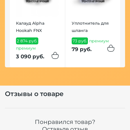
Калауд Alpha
Уплотнитель для
Т
0
Hookah FNX
шланга
Б
2 874 руб.
73 руб.
премиум
1
ум
премиум
79 руб.
1
3 090 руб.
Отзывы о товаре
Понравился товар?
Оставьте отзыв