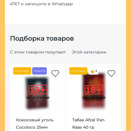
4767
и напишите в
Whatsapp
Подборка товаров
С этим товаром покупают
Этой категории
Хит продаж
Новинка
Хит продаж
4
Хит
Кокосовый уголь
Табак Afzal Pan
Т
Cocoloco 25мм
Raas 40 гр
А