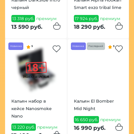
Кальян DarkSide Intro
Кальян Alpha Hookah
черный
Smart exzo tribal lime
13 318 руб.
премиум
17 924 руб.
премиум
13 590 руб.
18 290 руб.
Новинка
5
Новинка
Последний
5
Кальян набор в
Кальян El Bomber
кейсе Nanosmoke
Mid Night
Nano
16 650 руб.
премиум
13 220 руб.
премиум
16 990 руб.