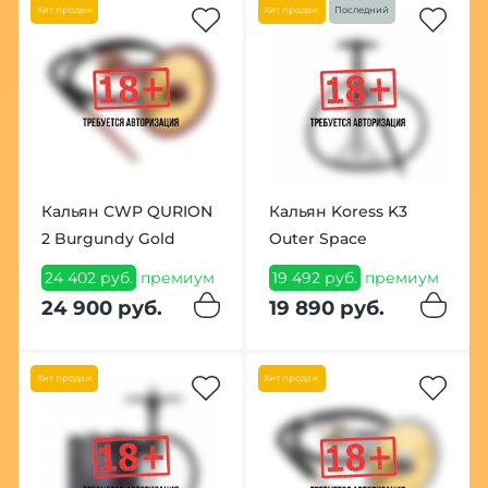
Хит продаж
Хит продаж
Последний
Кальян CWP QURION
Кальян Koress K3
2 Burgundy Gold
Outer Space
24 402 руб.
премиум
19 492 руб.
премиум
24 900 руб.
19 890 руб.
Хит продаж
Хит продаж