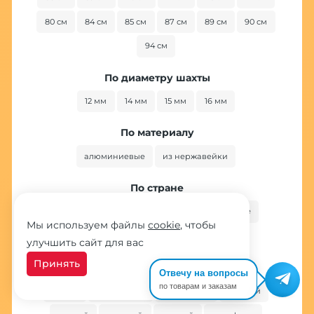
80 см
84 см
85 см
87 см
89 см
90 см
94 см
По диаметру шахты
12 мм
14 мм
15 мм
16 мм
По материалу
алюминиевые
из нержавейки
По стране
американские
египетские
китайские
Мы используем файлы
cookie
, чтобы
немецкие
российские
улучшить сайт для вас
Принять
По цвету
Отвечу на вопросы
по товарам и заказам
белый
бирюзовый
бронзовый
голубой