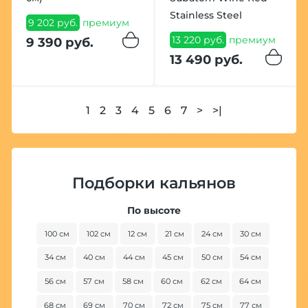
Stainless Steel
9 202 руб.
премиум
13 220 руб.
премиум
9 390 руб.
13 490 руб.
1
2
3
4
5
6
7
>
>|
Подборки кальянов
По высоте
100 см
102 см
12 см
21 см
24 см
30 см
34 см
40 см
44 см
45 см
50 см
54 см
56 см
57 см
58 см
60 см
62 см
64 см
68 см
69 см
70 см
72 см
75 см
77 см