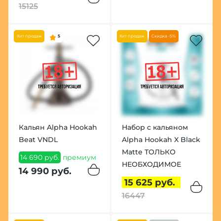
15125
Хит продаж
5
Хит продаж
Скидка -5%
Кальян Alpha Hookah
Набор с кальяном
Beat VNDL
Alpha Hookah X Black
Matte ТОЛЬКО
14 690 руб.
премиум
НЕОБХОДИМОЕ
14 990 руб.
15 625 руб.
16447