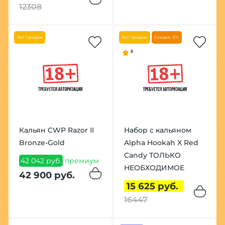
12308
Хит продаж
Хит продаж
Скидка -5%
5
Кальян CWP Razor II
Набор с кальяном
Bronze-Gold
Alpha Hookah X Red
Candy ТОЛЬКО
42 042 руб.
премиум
НЕОБХОДИМОЕ
42 900 руб.
15 625 руб.
16447