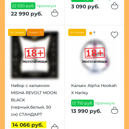
22 530 руб.
премиум
3 090 руб.
22 990 руб.
Хит продаж
Скидка -7%
Хит продаж
5
Набор с кальяном
Кальян Alpha Hookah
MISHA REVOLT MOON
X Harley
BLACK
13 710 руб.
премиум
(черный,белый, 50
13 990 руб.
см) СТАНДАРТ
14 066 руб.