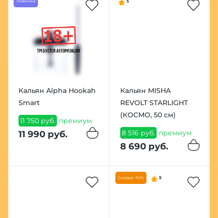
Новинка
5
Кальян Alpha Hookah
Кальян MISHA
Smart
REVOLT STARLIGHT
(КОСМО, 50 см)
11 750 руб.
премиум
8 516 руб.
премиум
11 990 руб.
8 690 руб.
Скидка -10%
5