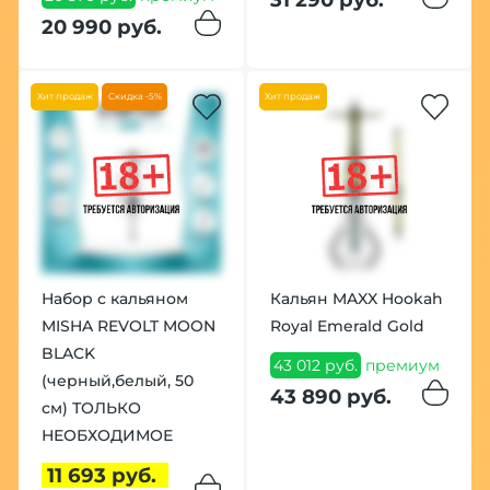
20 990 руб.
Хит продаж
Скидка -5%
Хит продаж
Набор с кальяном
Кальян MAXX Hookah
MISHA REVOLT MOON
Royal Emerald Gold
BLACK
43 012 руб.
премиум
(черный,белый, 50
43 890 руб.
см) ТОЛЬКО
НЕОБХОДИМОЕ
11 693 руб.