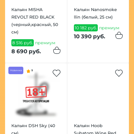
Кальян MISHA
Кальян Nanosmoke
REVOLT RED BLACK
llin (белый, 25 см)
(черный,красный, 50
10 182 руб.
премиум
см)
10 390 руб.
8 516 руб.
премиум
8 690 руб.
Новинка
5
Кальян DSH Sky (40
Кальян Hoob
см)
Subatom Wine Red