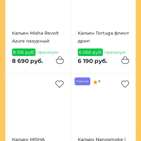
Кальян Misha Revolt
Кальян Tortuga флинт
Azure лазурный
дрип
8 516 руб.
премиум
6 066 руб.
премиум
8 690 руб.
6 190 руб.
Новинка
5
Кальян MISHA
Кальян Nanosmoke |