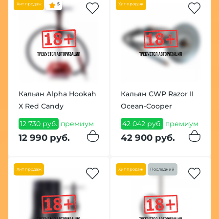
Хит продаж
5
Хит продаж
Кальян Alpha Hookah
Кальян CWP Razor II
X Red Candy
Ocean-Cooper
12 730 руб.
премиум
42 042 руб.
премиум
12 990 руб.
42 900 руб.
Хит продаж
Хит продаж
Последний