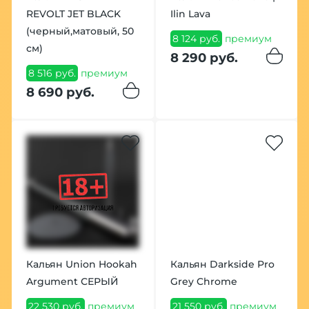
REVOLT JET BLACK
Ilin Lava
(черный,матовый, 50
8 124 руб.
премиум
см)
8 290 руб.
8 516 руб.
премиум
8 690 руб.
Кальян Union Hookah
Кальян Darkside Pro
Argument СЕРЫЙ
Grey Chrome
22 530 руб.
премиум
21 550 руб.
премиум