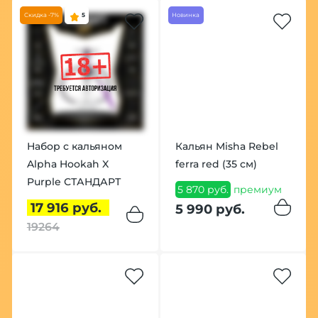
Скидка -7%
5
Новинка
Набор с кальяном
Кальян Misha Rebel
Alpha Hookah X
ferra red (35 см)
Purple СТАНДАРТ
5 870 руб.
премиум
17 916 руб.
5 990 руб.
19264