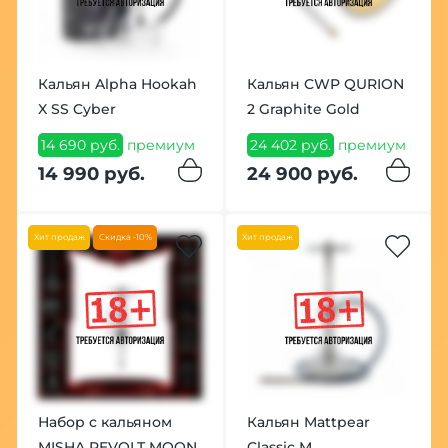
Кальян Alpha Hookah
Кальян CWP QURION
X SS Cyber
2 Graphite Gold
14 690 руб.
премиум
24 402 руб.
премиум
14 990 руб.
24 900 руб.
Хит продаж
Скидка -10%
Хит продаж
Набор с кальяном
Кальян Mattpear
MISHA REVOLT MOON
Classic M