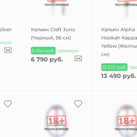
Silver
Кальян Craft Juno
Кальян Alpha
(Черный, 56 см)
Hookah Kapp
миум
Yellow (Желты
6 654 руб.
премиум
см)
6 790 руб.
13 220 руб.
пр
13 490 руб.