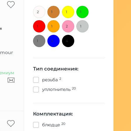
2
1
1
1
1
1
2
1
1
2
4
rmour
Тип соединения:
емиум
2
резьба
.
20
уплотнитель
Комплектация:
20
блюдце