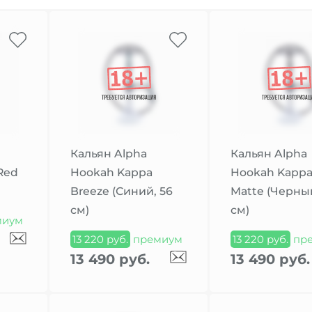
Кальян Alpha
Кальян Alpha
Red
Hookah Kappa
Hookah Kappa
Breeze (Синий, 56
Matte (Черный
см)
см)
миум
13 220 руб.
премиум
13 220 руб.
пр
13 490 руб.
13 490 руб.