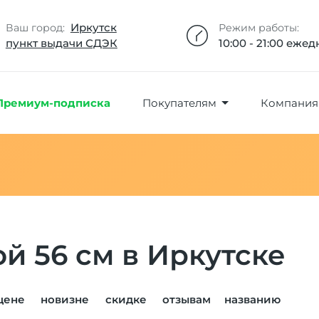
Добавлено максимальное кол-во товара
Товар добавлен в избранное
Товар удален из избранного
Товар добавлен в корзину
Промокод скопирован
Иркутск
Ваш город:
Режим работы:
пункт выдачи СДЭК
10:00 - 21:00 еже
Премиум-подписка
Покупателям
Компания
й 56 см в Иркутске
цене
новизне
скидке
отзывам
названию