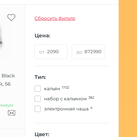
Сбросить фильтр
Цена:
от
до
 Black
Тип:
, 56
1702
кальян
382
набор с кальяном
емиум
4
электронная чаша
Цвет: