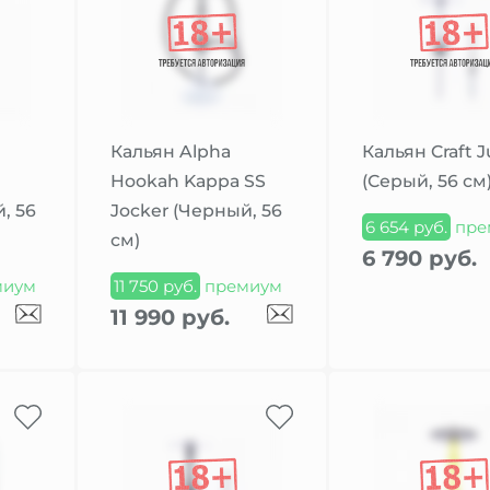
Кальян Alpha
Кальян Craft 
Hookah Kappa SS
(Серый, 56 см
, 56
Jocker (Черный, 56
6 654 руб.
пре
см)
6 790 руб.
миум
11 750 руб.
премиум
11 990 руб.