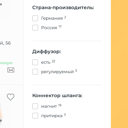
Страна-производитель:
2
Германия
17
Россия
a
й, 56
Диффузор:
22
есть
емиум
3
регулируемый
Коннектор шланга:
19
магнит
3
притирка