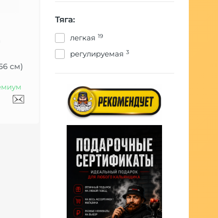
Тяга:
19
легкая
a
3
регулируемая
56 см)
емиум