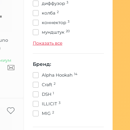
3
диффузор
2
колба
3
коннектор
20
мундштук
Juno
3
уплотнители
Показать все
)
22
шахта
миум
19
шланг
Бренд:
14
Alpha Hookah
2
Craft
1
DSH
3
ILLICIT
2
MIG