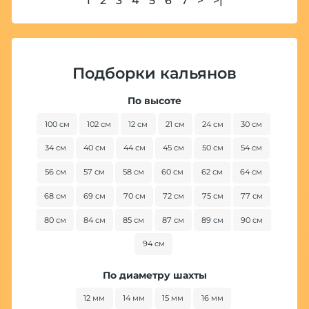
1
2
3
4
5
6
7
>
>|
Подборки кальянов
По высоте
100 см
102 см
12 см
21 см
24 см
30 см
34 см
40 см
44 см
45 см
50 см
54 см
56 см
57 см
58 см
60 см
62 см
64 см
68 см
69 см
70 см
72 см
75 см
77 см
80 см
84 см
85 см
87 см
89 см
90 см
94 см
По диаметру шахты
12 мм
14 мм
15 мм
16 мм