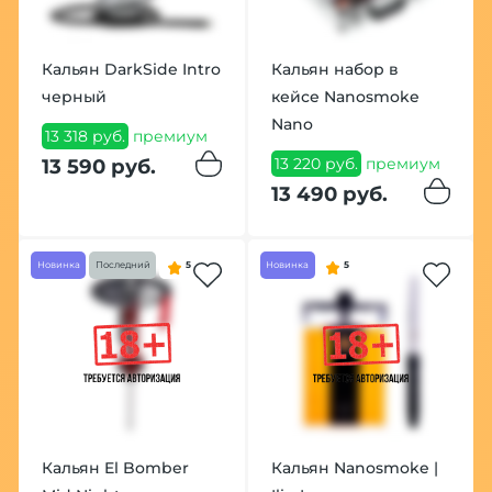
Кальян DarkSide Intro
Кальян набор в
черный
кейсе Nanosmoke
Nano
13 318 руб.
премиум
13 220 руб.
премиум
13 590 руб.
13 490 руб.
Новинка
Последний
5
Новинка
5
Кальян El Bomber
Кальян Nanosmoke |