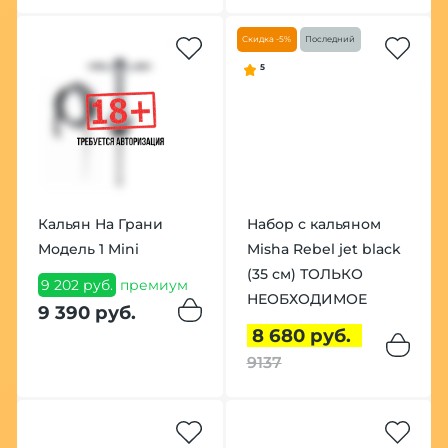
Скидка -5%
Последний
5
Кальян На Грани
Набор с кальяном
Модель 1 Mini
Misha Rebel jet black
(35 см) ТОЛЬКО
9 202 руб.
премиум
НЕОБХОДИМОЕ
9 390 руб.
8 680 руб.
9137