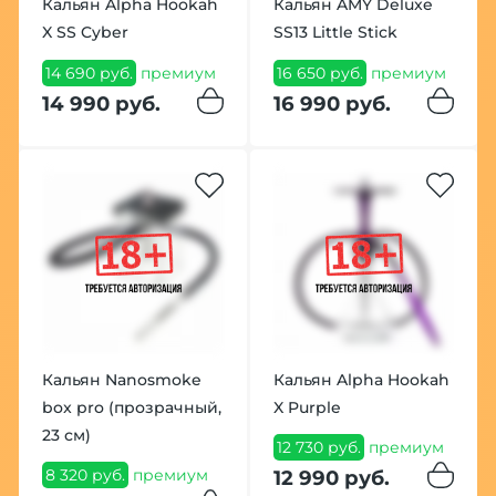
Кальян Alpha Hookah
Кальян AMY Deluxe
X SS Cyber
SS13 Little Stick
14 690 руб.
премиум
16 650 руб.
премиум
14 990 руб.
16 990 руб.
Кальян Nanosmoke
Кальян Alpha Hookah
box pro (прозрачный,
X Purple
23 см)
12 730 руб.
премиум
8 320 руб.
премиум
12 990 руб.