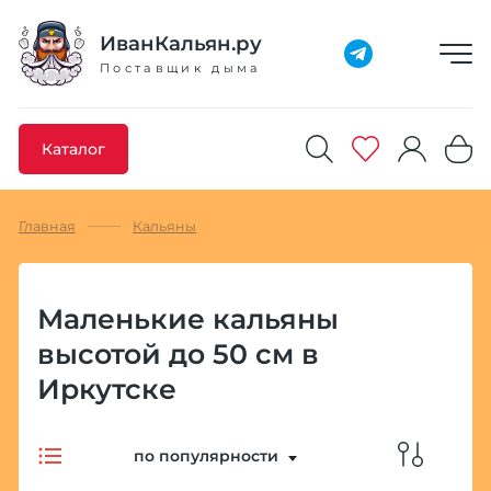
Добавлено максимальное кол-во товара
Товар добавлен в избранное
Товар удален из избранного
Товар добавлен в корзину
Промокод скопирован
ИванКальян.ру
Поставщик дыма
Каталог
Главная
Кальяны
Маленькие кальяны
высотой до 50 см в
Иркутске
по популярности