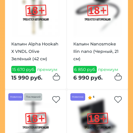
Кальян Alpha Hookah
Кальян Nanosmoke
X VNDL Olive
Ilin nano (Черный, 21
Зелёный (42 см)
см)
15 670 руб.
премиум
6 850 руб.
премиум
15 990 руб.
6 990 руб.
Новинка
Последний
Новинка
5