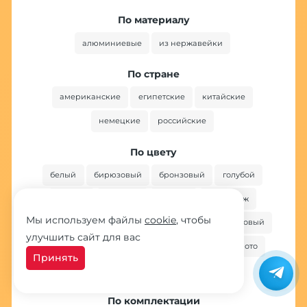
По материалу
алюминиевые
из нержавейки
По стране
американские
египетские
китайские
немецкие
российские
По цвету
белый
бирюзовый
бронзовый
голубой
желтый
зеленый
золотой
камуфляж
Мы используем файлы
cookie
, чтобы
коричневый
красный
оранжевый
розовый
улучшить сайт для вас
серебристый
синий
хаки
черное золото
Принять
черный
По комплектации