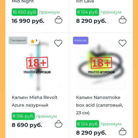
Mid Night
Ilin Lava
16 650 руб.
премиум
8 124 руб.
премиум
16 990 руб.
8 290 руб.
Последний
5
Новинка
Кальян Misha Revolt
Кальян Nanosmoke
Azure лазурный
box acid (салатовый,
23 см)
8 516 руб.
премиум
8 124 руб.
премиум
8 690 руб.
8 290 руб.