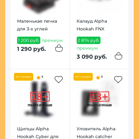
Маленькая печка
Калауд Alpha
Щ
для 3-х углей
Hookah FNX
П
1 200 руб.
премиум
2 874 руб.
1
премиум
1 290 руб.
1
3 090 руб.
Хит продаж
5
Хит продаж
5
Щипцы Alpha
Уловитель Alpha
К
Hookah Cyber для
Hookah catcher
(