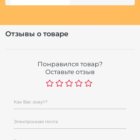
Хит
Отзывы о товаре
О
Понравился товар?
м
Оставьте отзыв
р
ш
1
1
Как Вас зовут?
Электронная почта