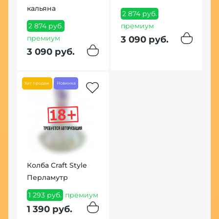
кальяна
2 874 руб.
3
2 874 руб.
премиум
3
премиум
3 090 руб.
3 090 руб.
Хит продаж
Новинка
Е
Колба Craft Style
4
Перламутр
1
1 293 руб.
премиум
1
1 390 руб.