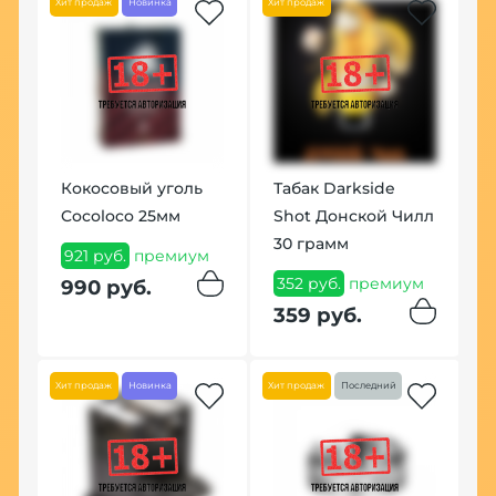
Хит продаж
Новинка
Хит продаж
Хит
On
Кокосовый уголь
Табак Darkside
К
,
Cocoloco 25мм
Shot Донской Чилл
П
30 грамм
921 руб.
премиум
1
352 руб.
премиум
990 руб.
1
359 руб.
Хит продаж
Новинка
Хит продаж
Последний