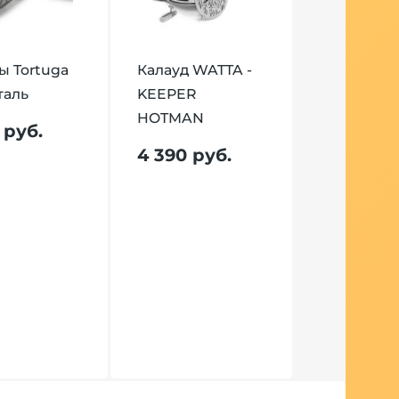
 Tortuga
Калауд WATTA -
таль
KEEPER
HOTMAN
 руб.
4 390 руб.