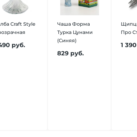
лба Craft Style
Чаша Форма
Щипцы
розрачная
Турка Цунами
Про С
(Синяя)
 490 руб.
1 390
829 руб.