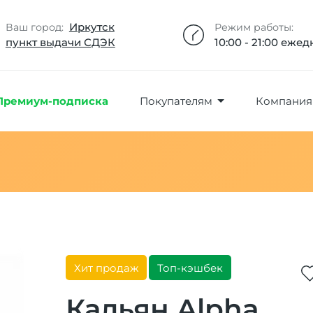
Добавлено максимальное кол-во товара
Товар добавлен в избранное
Товар удален из избранного
Товар добавлен в корзину
Промокод скопирован
Иркутск
Ваш город:
Режим работы:
пункт выдачи СДЭК
10:00 - 21:00 еже
Премиум-подписка
Покупателям
Компания
Хит продаж
Топ-кэшбек
Кальян Alpha