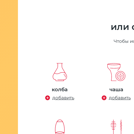
 руб.
или 
Чтобы ис
даж
5
колба
чаша
тель Alpha
добавить
добавить
h catcher
 руб.