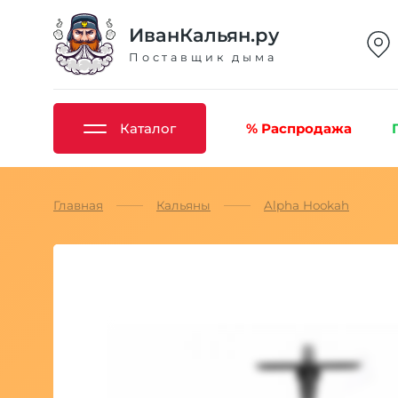
ИванКальян.ру
Поставщик дыма
Каталог
% Распродажа
Главная
Кальяны
Alpha Hookah