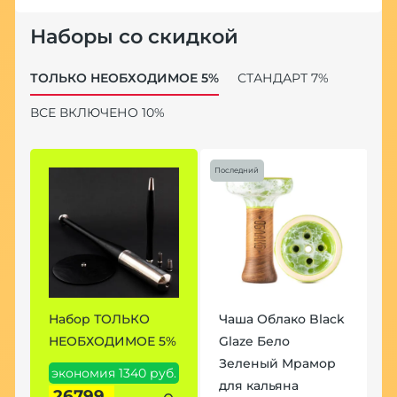
Наборы со скидкой
ТОЛЬКО НЕОБХОДИМОЕ 5%
СТАНДАРТ 7%
ВСЕ ВКЛЮЧЕНО 10%
Последний
k
Набор ТОЛЬКО
Чаша Облако Black
Н
НЕОБХОДИМОЕ 5%
Glaze Бело
7
Зеленый Мрамор
экономия 1340 руб.
э
для кальяна
26799