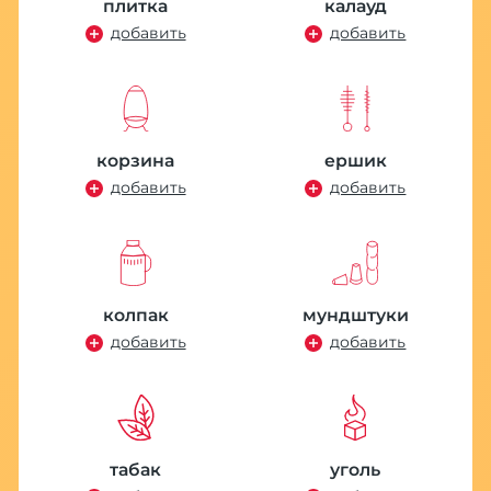
плитка
калауд
4
добавить
добавить
1
корзина
ершик
добавить
добавить
К
колпак
мундштуки
К
добавить
добавить
м
M
у
1
табак
уголь