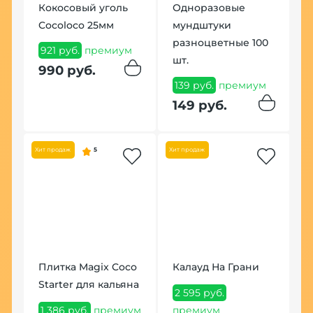
Кокосовый уголь
Одноразовые
Ч
Cocoloco 25мм
мундштуки
Д
разноцветные 100
921 руб.
премиум
6
шт.
990 руб.
7
ум
139 руб.
премиум
149 руб.
Хит
Хит продаж
5
Хит продаж
П
д
Плитка Magix Coco
Калауд На Грани
6
CK
Starter для кальяна
2 595 руб.
6
,
1 386 руб.
премиум
премиум