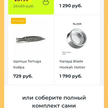
1 290 руб.
25459 руб.
3
Хит продаж
Хит
Щипцы Tortuga
Калауд Blade
Щ
Кобра
Hookah Hotter
К
729 руб.
1 790 руб.
7
Хит
или соберите полный
комплект сами