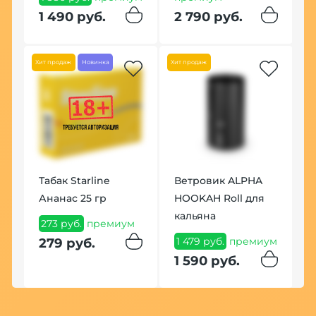
1 490 руб.
2 790 руб.
ум
Хит продаж
Новинка
Хит продаж
К
Табак Starline
Ветровик ALPHA
д
Ананас 25 гр
HOOKAH Roll для
1
кальяна
273 руб.
премиум
1
1 479 руб.
премиум
279 руб.
1 590 руб.