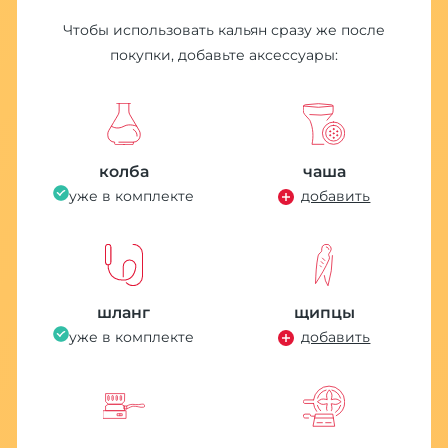
Чтобы использовать кальян сразу же после
покупки, добавьте аксессуары:
М
д
1
колба
чаша
уже в комплекте
добавить
шланг
щипцы
уже в комплекте
добавить
Е