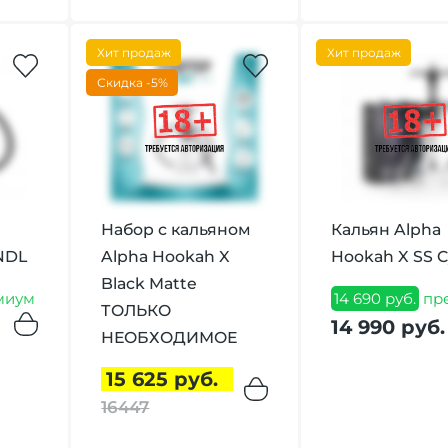
Хит продаж
Хит продаж
Скидка -5%
Набор с кальяном
Кальян Alpha
NDL
Alpha Hookah X
Hookah X SS 
Black Matte
миум
14 690 руб.
пр
ТОЛЬКО
14 990 руб.
НЕОБХОДИМОЕ
15 625 руб.
16447