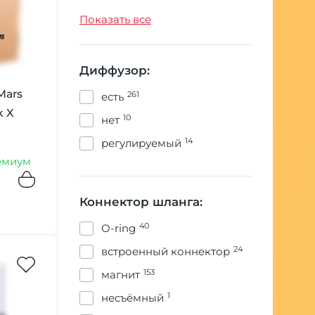
1
Honey Sigh
310
Россия
Показать все
32
Hoob
1
Hookah Box
Диффузор:
8
Khalil Mamoon
Mars
261
есть
5
Koress
k X
10
нет
2
MAXX Hookah
14
регулируемый
8
ML Clan
емиум
3
Magix
1
Maklaud
Коннектор шланга:
54
Mamay Customs
40
O-ring
13
Mattpear
24
встроенный коннектор
8
Mexanika smoke
153
магнит
34
Misha
1
несъёмный
14
NANOSMOKE