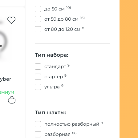
101
до 50 см
161
от 50 до 80 см
8
от 80 до 120 см
Тип набора:
9
стандарт
9
стартер
Cyber
9
ультра
емиум
Тип шахты:
8
полностью разборный
86
разборная