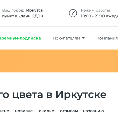
Добавлено максимальное кол-во товара
Товар добавлен в избранное
Товар удален из избранного
Товар добавлен в корзину
Промокод скопирован
Иркутск
Ваш город:
Режим работы:
пункт выдачи СДЭК
10:00 - 21:00 еже
Премиум-подписка
Покупателям
Компания
о цвета в Иркутске
цене
новизне
скидке
отзывам
названию