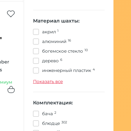
Материал шахты:
1
акрил
16
алюминий
10
богемское стекло
6
дерево
mber
s
4
инженерный пластик
361
нержавеющая сталь
Показать все
миум
1
нержавеющая сталь
8
полиацеталь
Комплектация:
2
силикон
2
бача
302
блюдце