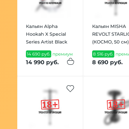
Кальян Alpha
Кальян MISHA
Hookah X Special
REVOLT STARLI
Series Artist Black
(КОСМО, 50 см)
14 690 руб.
премиум
8 516 руб.
прем
14 990 руб.
8 690 руб.