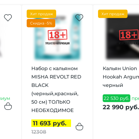
Хит продаж
Хит продаж
Скидка -5%
Набор с кальяном
Кальян Union
MISHA REVOLT RED
Hookah Argu
BLACK
черный
(черный,красный,
миум
22 530 руб.
пр
50 см) ТОЛЬКО
22 990 руб
НЕОБХОДИМОЕ
11 693 руб.
12308