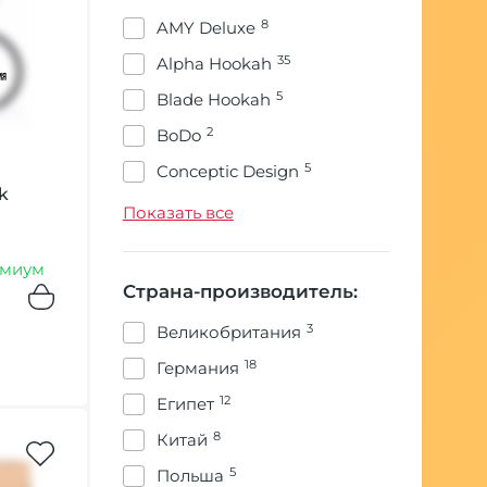
43
полный комплект
8
AMY Deluxe
28
сетка
35
Alpha Hookah
6
средство
5
Blade Hookah
29
сумка
2
BoDo
14
уловитель сиропа
5
Conceptic Design
k
109
уплотнители
2
Craft
Показать все
69
чаша
3
DON
миум
355
шахта
7
DSH
Страна-производитель:
222
шланг
6
Darkside
3
Великобритания
61
щипцы
15
ESS
18
Германия
17
El Bomber
12
Египет
3
Euphoria
8
Китай
3
First Hookah
5
Польша