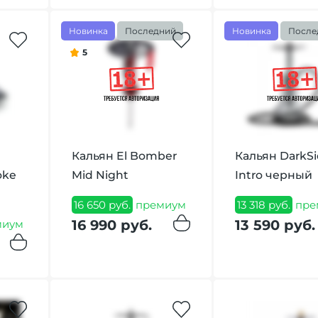
Новинка
Последний
Новинка
После
5
Кальян El Bomber
Кальян DarkS
oke
Mid Night
Intro черный
16 650 руб.
премиум
13 318 руб.
пре
16 990 руб.
13 590 руб.
миум