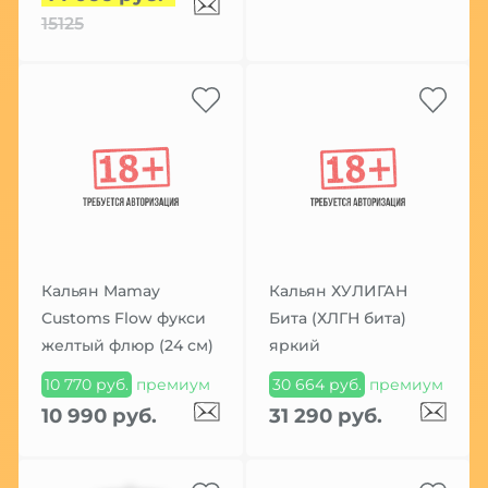
15125
Кальян Mamay
Кальян ХУЛИГАН
Customs Flow фукси
Бита (ХЛГН бита)
желтый флюр (24 см)
яркий
10 770 руб.
премиум
30 664 руб.
премиум
10 990 руб.
31 290 руб.