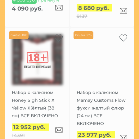
8 680 руб.
4 090 руб.
9137
Скидка -10%
Скидка -10%
Набор с кальяном
Набор с кальяном
Honey Sigh Stick X
Mamay Customs Flow
Yellow Жёлтый (38
фукси желтый флюр
см) ВСЕ ВКЛЮЧЕНО
(24 см) ВСЕ
ВКЛЮЧЕНО
12 952 руб.
23 977 руб.
14391