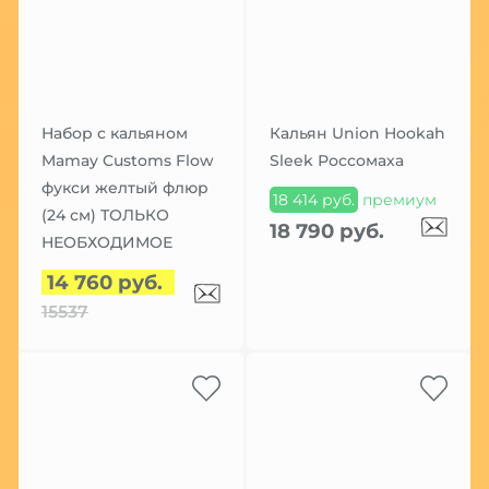
Набор с кальяном
Кальян Union Hookah
Mamay Customs Flow
Sleek Россомаха
фукси желтый флюр
18 414 руб.
премиум
(24 см) ТОЛЬКО
18 790 руб.
НЕОБХОДИМОЕ
14 760 руб.
15537