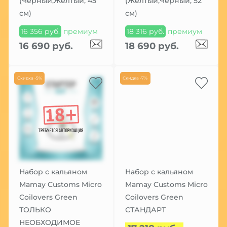
(Черный,Желтый, 45
(Желтый,Черный, 52
см)
см)
16 356 руб.
премиум
18 316 руб.
премиум
16 690 руб.
18 690 руб.
Скидка -5%
Скидка -7%
Набор с кальяном
Набор с кальяном
Mamay Customs Micro
Mamay Customs Micro
Coilovers Green
Coilovers Green
ТОЛЬКО
СТАНДАРТ
НЕОБХОДИМОЕ