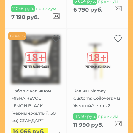
6 654 руб.
премиум
7 046 руб.
премиум
6 790 руб.
7 190 руб.
Скидка -7%
Набор с кальяном
Кальян Mamay
MISHA REVOLT
Customs Coilovers v12
LEMON BLACK
Желтый/Черный
(черный,желтый, 50
11 750 руб.
премиум
см) СТАНДАРТ
11 990 руб.
14 066 руб.