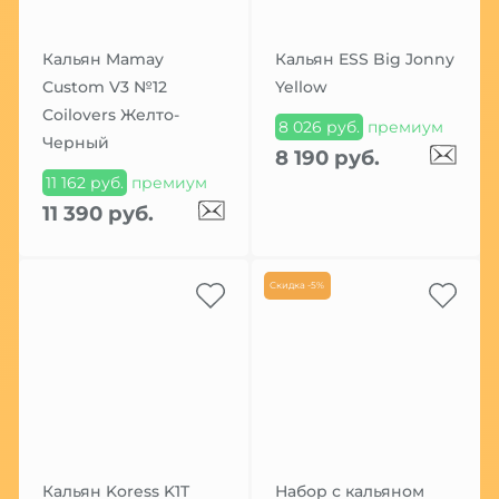
Кальян Mamay
Кальян ESS Big Jonny
Custom V3 №12
Yellow
Coilovers Желто-
8 026 руб.
премиум
Черный
8 190 руб.
11 162 руб.
премиум
11 390 руб.
Скидка -5%
Кальян Koress K1T
Набор с кальяном