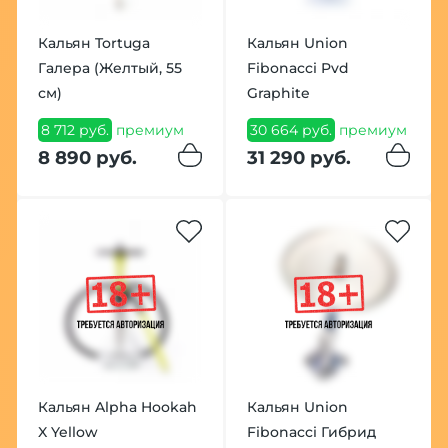
Кальян Tortuga
Кальян Union
Галера (Желтый, 55
Fibonacci Pvd
см)
Graphite
8 712 руб.
премиум
30 664 руб.
премиум
8 890 руб.
31 290 руб.
Кальян Alpha Hookah
Кальян Union
X Yellow
Fibonacci Гибрид