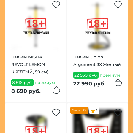
Кальян MISHA
Кальян Union
REVOLT LEMON
Argument 3X Жёлтый
(ЖЕЛТЫЙ, 50 см)
22 530 руб.
премиум
8 516 руб.
премиум
22 990 руб.
8 690 руб.
Скидка -7%
5