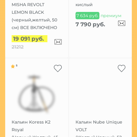
MISHA REVOLT
кислый
LEMON BLACK
7 634 руб.
премиум
(черный,желтый, 50
7 790 руб.
см) ВСЕ ВКЛЮЧЕНО
19 091 руб.
21212
5
Кальян Koress K2
Кальян Nube Unique
Royal
VOLT