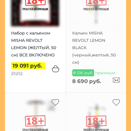
Набор с кальяном
Кальян MISHA
MISHA REVOLT
REVOLT LEMON
LEMON (ЖЕЛТЫЙ, 50
BLACK
см) ВСЕ ВКЛЮЧЕНО
(черный,желтый, 50
см)
19 091 руб.
8 516 руб.
премиум
21212
8 690 руб.