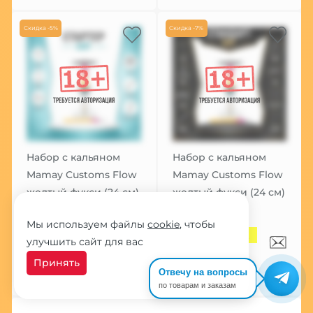
Скидка -5%
Скидка -7%
Набор с кальяном
Набор с кальяном
Mamay Customs Flow
Mamay Customs Flow
желтый фукси (24 см)
желтый фукси (24 см)
ТОЛЬКО
СТАНДАРТ
Мы используем файлы
cookie
, чтобы
НЕОБХОДИМОЕ
17 069 руб.
улучшить сайт для вас
14 760 руб.
18354
Принять
15537
Отвечу на вопросы
по товарам и заказам