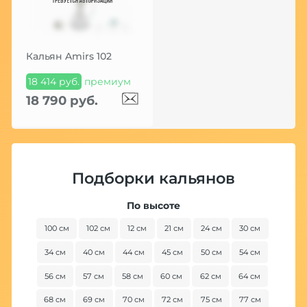
Кальян Amirs 102
18 414 руб.
премиум
18 790 руб.
Подборки кальянов
По высоте
100 см
102 см
12 см
21 см
24 см
30 см
34 см
40 см
44 см
45 см
50 см
54 см
56 см
57 см
58 см
60 см
62 см
64 см
68 см
69 см
70 см
72 см
75 см
77 см