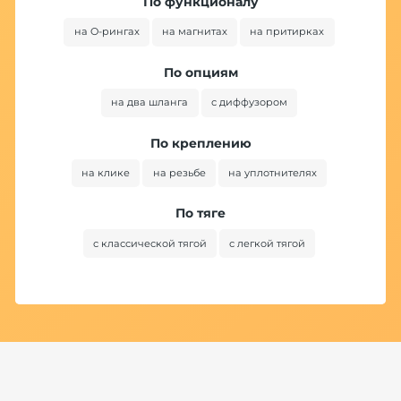
По функционалу
на O-рингах
на магнитах
на притирках
По опциям
на два шланга
с диффузором
По креплению
на клике
на резьбе
на уплотнителях
По тяге
с классической тягой
с легкой тягой