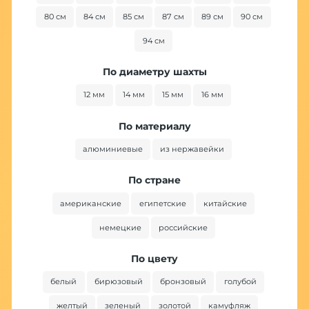
80 см
84 см
85 см
87 см
89 см
90 см
94 см
По диаметру шахты
12 мм
14 мм
15 мм
16 мм
По материалу
алюминиевые
из нержавейки
По стране
американские
египетские
китайские
немецкие
российские
По цвету
белый
бирюзовый
бронзовый
голубой
желтый
зеленый
золотой
камуфляж