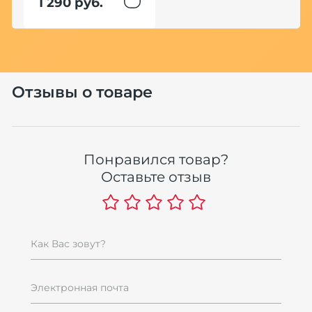
1 290 руб.
4
Отзывы о товаре
Понравился товар?
Е
Оставьте отзыв
Ц
П
Р
6
Как Вас зовут?
6
Электронная почта
Хит