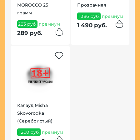
MOROCCO 25
Прозрачная
К
грамм
1 386 руб.
премиум
1
283 руб.
премиум
1 490 руб.
1
289 руб.
Хит
К
Калауд Misha
H
Skovorodka
(
(Серебристый)
4
1 200 руб.
премиум
п
рь