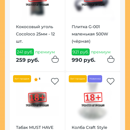
Кокосовый уголь
Плитка G-001
К
Cocoloco 25мм - 12
маленькая 500W
П
2
шт.
(чёрная)
1
241 руб.
премиум
921 руб.
премиум
1
259 руб.
990 руб.
Хит продаж
5
Хит продаж
Новинка
Табак MUST HAVE
Колба Craft Style
Щ