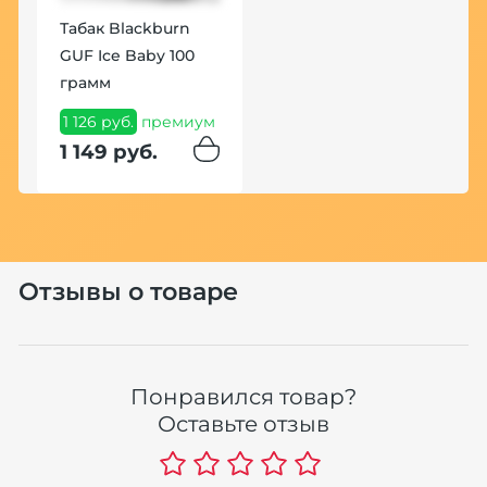
Табак Blackburn
Н
GUF Ice Baby 100
M
грамм
B
0
(
1 126 руб.
премиум
5
1 149 руб.
Н
1
Отзывы о товаре
Хит
Понравился товар?
Оставьте отзыв
Н