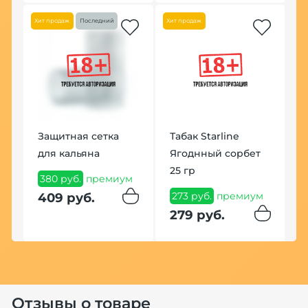
Хит продаж
Последний
Хит продаж
Защитная сетка
Табак Starline
для кальяна
Ягоднный сорбет
К
25 гр
P
380 руб.
премиум
273 руб.
премиум
1
409 руб.
279 руб.
1
Отзывы о товаре