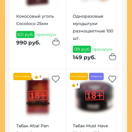
Кокосовый уголь
Одноразовые
Ч
Cocoloco 25мм
мундштуки
Ч
разноцветные 100
(
921 руб.
премиум
шт.
м
9
990 руб.
139 руб.
премиум
9
149 руб.
Хит
Хит продаж
4
Хит продаж
Новинка
5
У
ые
Табак Afzal Pan
Табак Must Have
К