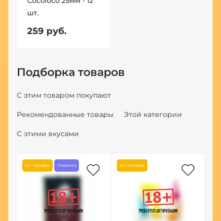
Cocoloco 25мм - 12
шт.
259 руб.
Подборка товаров
С этим товаром покупают
Рекомендованные товары
Этой категории
С этими вкусами
Хит продаж
Новинка
Хит продаж
Но