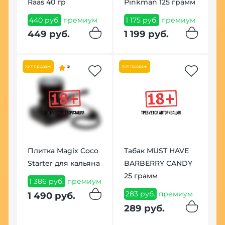
Raas 40 гр
Pinkman 125 грамм
(
м
440 руб.
премиум
1 175 руб.
премиум
7
449 руб.
1 199 руб.
8
Хит продаж
5
Хит продаж
По
Плитка Magix Coco
Табак MUST HAVE
Starter для кальяна
BARBERRY CANDY
В
25 грамм
F
1 386 руб.
премиум
м
283 руб.
премиум
1
1 490 руб.
289 руб.
1