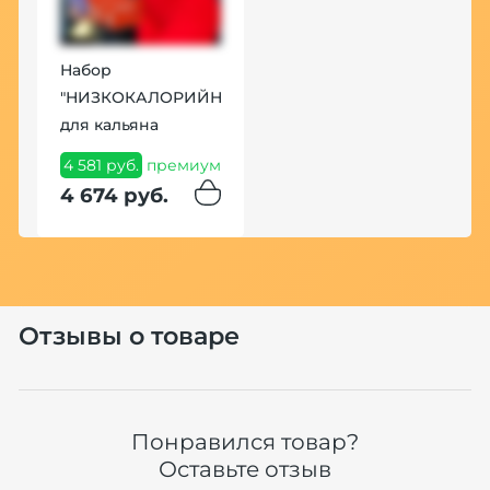
Набор
К
"НИЗКОКАЛОРИЙНЫЙ"
C
д)
для кальяна
9
4 581 руб.
премиум
9
4 674 руб.
Хит
Отзывы о товаре
Понравился товар?
Оставьте отзыв
Т