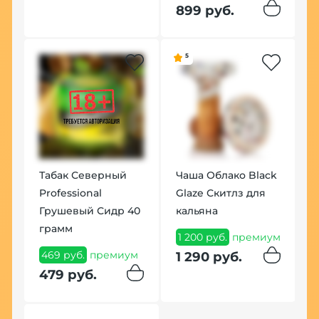
899 руб.
5
Табак Северный
Чаша Облако Black
К
Professional
Glaze Скитлз для
З
Грушевый Сидр 40
кальяна
П
грамм
1 200 руб.
премиум
1
469 руб.
премиум
1 290 руб.
1
479 руб.