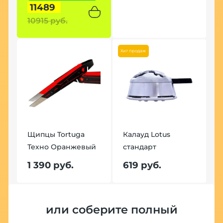
11489
10915 руб.
5
Хит продаж
Щипцы Tortuga
Калауд Lotus
Щ
Техно Оранжевый
стандарт
Т
1 390 руб.
619 руб.
1
или соберите полный