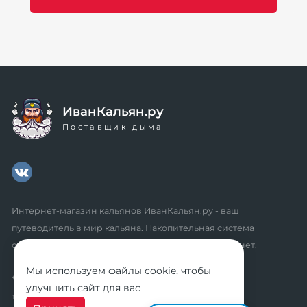
ИванКальян.ру
Поставщик дыма
Интернет-магазин кальянов ИванКальян.ру - ваш
путеводитель в мир кальяна. Накопительная система
скидок, промокоды, акции. Удобный личный кабинет.
Мы используем файлы
cookie
, чтобы
* мы не осуществляем дистанционную продажу
улучшить сайт для вас
табачной продукции розничным клиентам