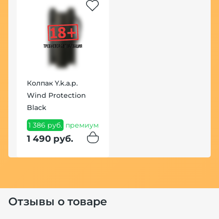
Но
Колпак Y.k.a.p.
С
Wind Protection
4
Black
п
1 386 руб.
премиум
5
1 490 руб.
Отзывы о товаре