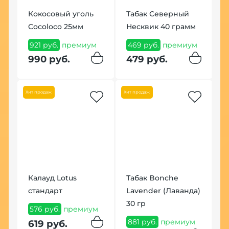
Кокосовый уголь
Табак Северный
Ч
Cocoloco 25мм
Несквик 40 грамм
B
м)
921 руб.
премиум
469 руб.
премиум
1
ум
990 руб.
479 руб.
1
Хит продаж
Хит продаж
Хит
Калауд Lotus
Табак Bonche
П
ke
стандарт
Lavender (Лаванда)
д
30 гр
576 руб.
премиум
6
881 руб.
премиум
619 руб.
6