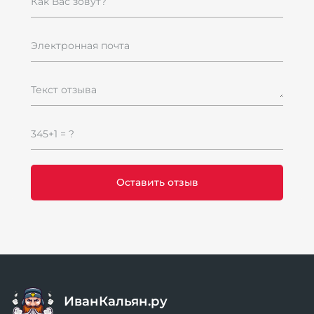
Как Вас зовут?
Электронная почта
Текст отзыва
345+1 = ?
ИванКальян.ру