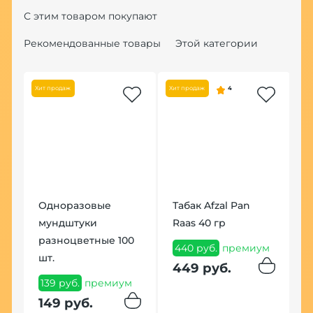
С этим товаром покупают
Рекомендованные товары
Этой категории
Хит продаж
Хит продаж
4
ig
Одноразовые
Табак Afzal Pan
К
мундштуки
Raas 40 гр
Б
разноцветные 100
440 руб.
премиум
1
шт.
п
449 руб.
139 руб.
премиум
1
149 руб.