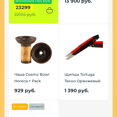
13 900 руб.
экономия 1165 руб.
э
23299
22134 руб.
2
Чаша Cosmo Bowl
Щипцы Tortuga
Ч
й
Horeca + Pack
Техно Оранжевый
H
929 руб.
1 390 руб.
9
Хит продаж
Последний
Хит