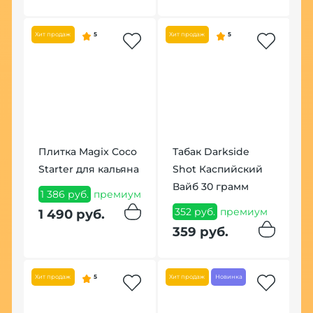
Хит продаж
5
Хит продаж
5
Щ
Плитка Magix Coco
Табак Darkside
Т
Starter для кальяна
Shot Каспийский
Р
Вайб 30 грамм
1 386 руб.
премиум
1
352 руб.
премиум
1 490 руб.
1
359 руб.
Хит продаж
5
Хит продаж
Новинка