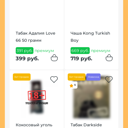
К
Табак Адалия Love
Чаша Kong Turkish
P
66 50 грамм
Boy
1
391 руб.
премиум
669 руб.
премиум
1
399 руб.
719 руб.
Хит продаж
Хит продаж
Новинка
5
Кокосовый уголь
Табак Darkside