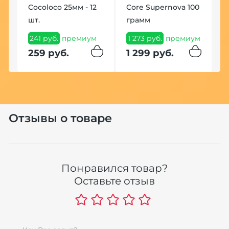
Cocoloco 25мм - 12
Core Supernova 100
М
шт.
грамм
D
М
241 руб.
премиум
1 273 руб.
премиум
А
259 руб.
1 299 руб.
C
1
1
Отзывы о товаре
Понравился товар?
Оставьте отзыв