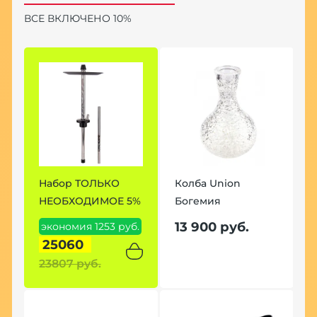
ВСЕ ВКЛЮЧЕНО 10%
Набор ТОЛЬКО
Колба Union
Н
НЕОБХОДИМОЕ 5%
Богемия
7
13 900 руб.
экономия 1253 руб.
э
25060
р
23807 руб.
2