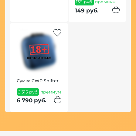
139 руб.
премиум
п
149 руб.
4
Сумка CWP Shifter
К
Ф
6 315 руб.
премиум
7
6 790 руб.
7