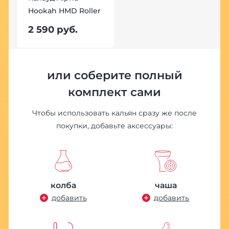
l
Hookah HMD Roller
К
H
2 590 руб.
2
или соберите полный
комплект сами
Чтобы использовать кальян сразу же после
покупки, добавьте аксессуары:
колба
чаша
добавить
добавить