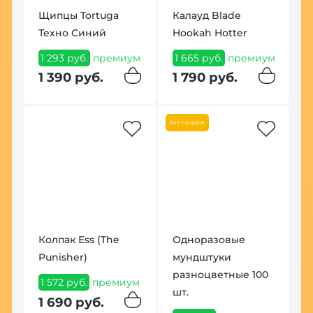
Щипцы Tortuga
Калауд Blade
ф
Техно Синий
Hookah Hotter
6
1 293 руб.
премиум
1 665 руб.
премиум
п
1 390 руб.
1 790 руб.
6
Хит продаж
Колпак Ess (The
Одноразовые
К
Punisher)
мундштуки
Ф
разноцветные 100
с
1 572 руб.
премиум
шт.
4
1 690 руб.