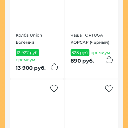
ig
Колба Union
Чаша TORTUGA
К
Богемия
КОРСАР (черный)
Б
12 927 руб.
828 руб.
премиум
3
премиум
890 руб.
3
13 900 руб.
К