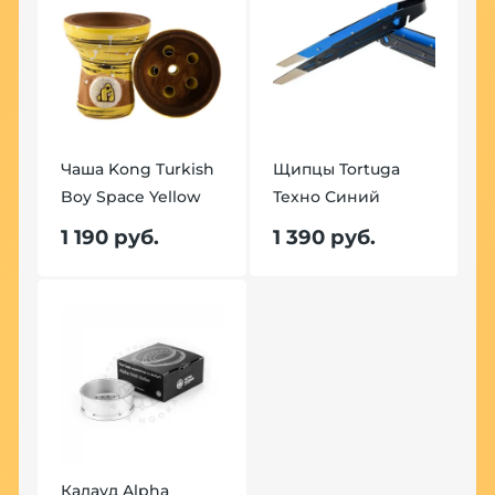
Чаша Kong Turkish
Щипцы Tortuga
Boy Space Yellow
Техно Синий
Ч
B
1 190 руб.
1 390 руб.
1
Калауд Alpha