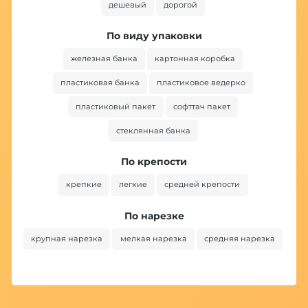
дешевый
дорогой
По виду упаковки
железная банка
картонная коробка
пластиковая банка
пластиковое ведерко
пластиковый пакет
софттач пакет
стеклянная банка
По крепости
крепкие
легкие
средней крепости
По нарезке
крупная нарезка
мелкая нарезка
средняя нарезка