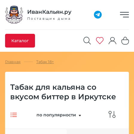
Добавлено максимальное кол-во товара
Товар добавлен в избранное
Товар удален из избранного
Товар добавлен в корзину
Промокод скопирован
ИванКальян.ру
Поставщик дыма
Каталог
Главная
Табак 18+
Табак для кальяна со
вкусом биттер в Иркутске
по популярности