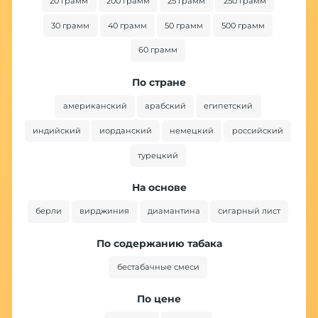
20 грамм
200 грамм
25 грамм
250 грамм
30 грамм
40 грамм
50 грамм
500 грамм
60 грамм
По стране
американский
арабский
египетский
индийский
иорданский
немецкий
российский
турецкий
На основе
берли
вирджиния
диамантина
сигарный лист
По содержанию табака
бестабачные смеси
По цене