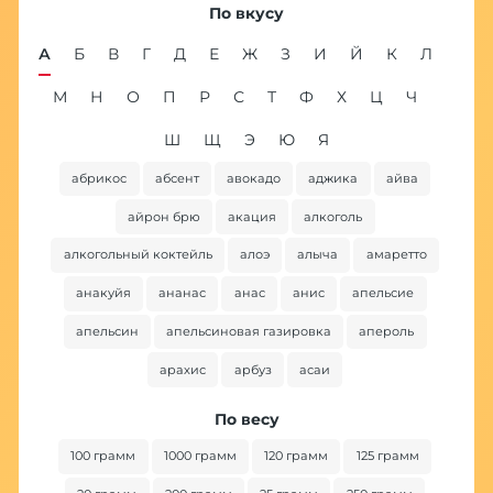
По вкусу
А
Б
В
Г
Д
Е
Ж
З
И
Й
К
Л
М
Н
О
П
Р
С
Т
Ф
Х
Ц
Ч
Ш
Щ
Э
Ю
Я
абрикос
абсент
авокадо
аджика
айва
ба
айрон брю
акация
алкоголь
алкогольный коктейль
алоэ
алыча
амаретто
анакуйя
ананас
анас
анис
апельсие
апельсин
апельсиновая газировка
апероль
арахис
арбуз
асаи
По весу
100 грамм
1000 грамм
120 грамм
125 грамм