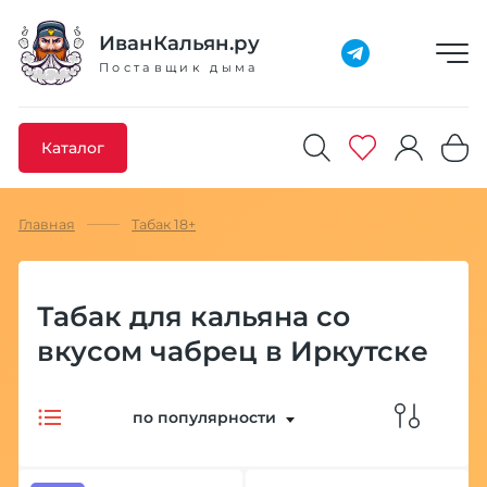
Добавлено максимальное кол-во товара
Товар добавлен в избранное
Товар удален из избранного
Товар добавлен в корзину
Промокод скопирован
ИванКальян.ру
Поставщик дыма
Каталог
Главная
Табак 18+
Табак для кальяна со
вкусом чабрец в Иркутске
по популярности