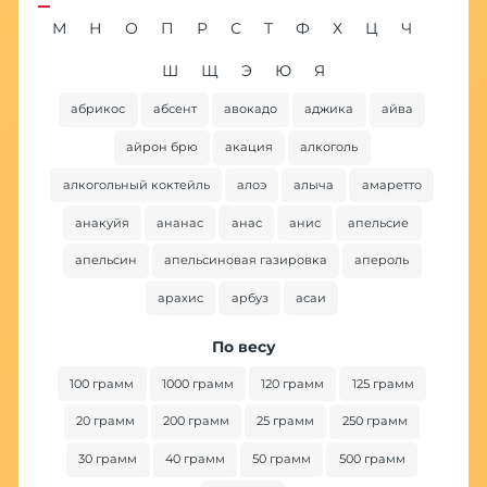
М
Н
О
П
Р
С
Т
Ф
Х
Ц
Ч
Ш
Щ
Э
Ю
Я
абрикос
абсент
авокадо
аджика
айва
ба
айрон брю
акация
алкоголь
алкогольный коктейль
алоэ
алыча
амаретто
анакуйя
ананас
анас
анис
апельсие
апельсин
апельсиновая газировка
апероль
арахис
арбуз
асаи
По весу
100 грамм
1000 грамм
120 грамм
125 грамм
20 грамм
200 грамм
25 грамм
250 грамм
30 грамм
40 грамм
50 грамм
500 грамм