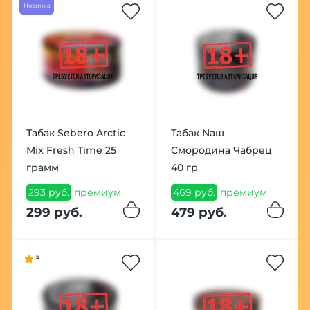
Новинка
Табак Sebero Arctic
Табак Nаш
Mix Fresh Time 25
Смородина Чабрец
грамм
40 гр
293 руб.
премиум
469 руб.
премиум
299 руб.
479 руб.
5