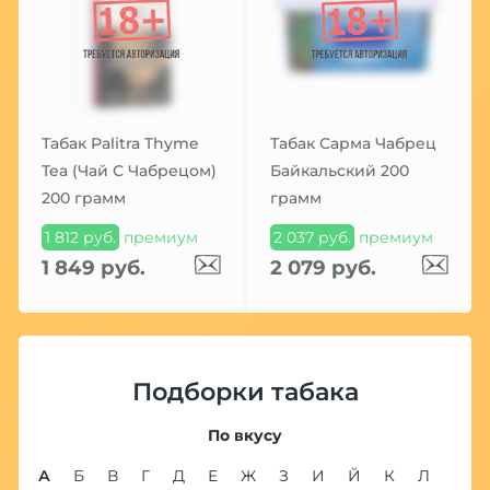
Табак Palitra Thyme
Табак Сарма Чабрец
Tea (Чай С Чабрецом)
Байкальский 200
200 грамм
грамм
1 812 руб.
премиум
2 037 руб.
премиум
1 849 руб.
2 079 руб.
Подборки табака
По вкусу
А
Б
В
Г
Д
Е
Ж
З
И
Й
К
Л