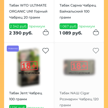
Табак WTO ULTIMATE
Табак Сарма Чабрец
ORGANIC UN1 Горный
Байкальский 100
Чабрец 20 грамм
грамм
2 342 руб.
премиум
1 067 руб.
премиум
2 390 руб.
1 089 руб.
Новинка
Табак Jent Чабрец
Табак NАШ Cigar
100 грамм
Розмарин Чабрец 120
грамм
1 126 руб.
премиум