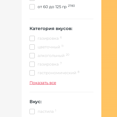
2783
от 60 до 125 гр
Категория вкусов:
6
газировка
11
цветочный
20
алкогольный
7
газировка
8
гастрономический
307
десертный
Показать все
218
кислый
13
кола
Вкус:
3
конфетный
1
пастила
2
кофейный