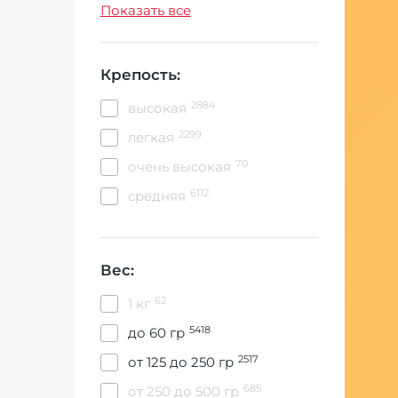
11346
табак
Показать все
Крепость:
2884
высокая
2299
легкая
70
очень высокая
6112
средняя
Вес:
62
1 кг
5418
до 60 гр
2517
от 125 до 250 гр
685
от 250 до 500 гр