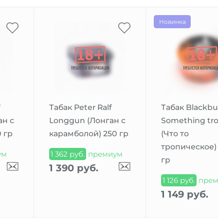
Новинка
f
Табак Peter Ralf
Табак Blackbu
ан с
Longgun (Лонган с
Something tro
 гр
карамболой) 250 гр
(Что то
тропическое)
ум
1 362 руб.
премиум
гр
1 390 руб.
1 126 руб.
прем
1 149 руб.