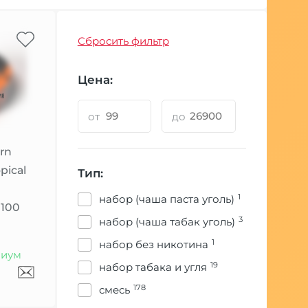
Сбросить фильтр
Цена:
от
до
rn
pical
Тип:
1
набор (чаша паста уголь)
 100
3
набор (чаша табак уголь)
1
набор без никотина
иум
19
набор табака и угля
178
смесь