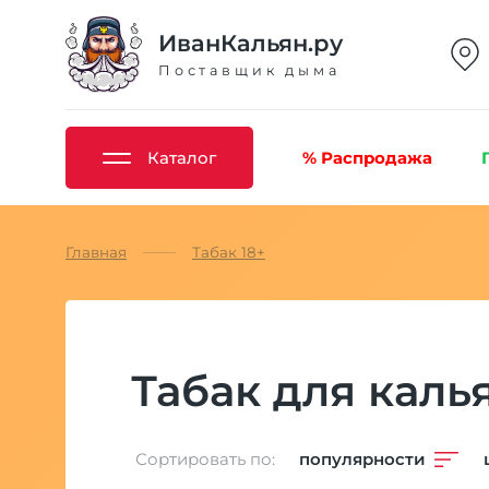
ИванКальян.ру
Поставщик дыма
Каталог
% Распродажа
Главная
Табак 18+
Табак для каль
Сортировать по:
популярности