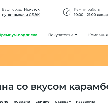
Добавлено максимальное кол-во товара
Товар добавлен в избранное
Товар удален из избранного
Товар добавлен в корзину
Промокод скопирован
Иркутск
Ваш город:
Режим работы:
пункт выдачи СДЭК
10:00 - 21:00 еже
Премиум-подписка
Покупателям
Компания
яна со вкусом карамб
цене
новизне
скидке
отзывам
названию