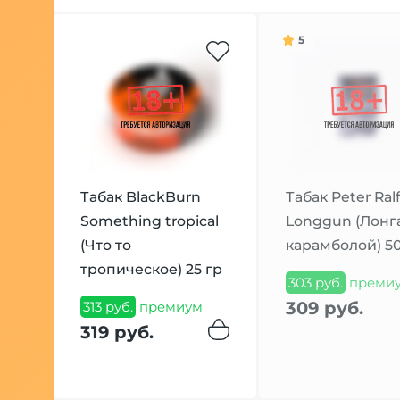
5
Табак BlackBurn
Табак Peter Ral
Something tropical
Longgun (Лонг
(Что то
карамболой) 50
тропическое) 25 гр
303 руб.
преми
309 руб.
313 руб.
премиум
319 руб.