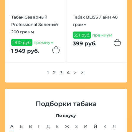
Табак Северный
Табак BLISS Лайм 40
Professional Зеленый
грамм
200 грамм
391 руб.
премиум
1 910 руб.
премиум
399 руб.
1 949 руб.
1
2
3
4
>
>|
Подборки табака
По вкусу
А
Б
В
Г
Д
Е
Ж
З
И
Й
К
Л