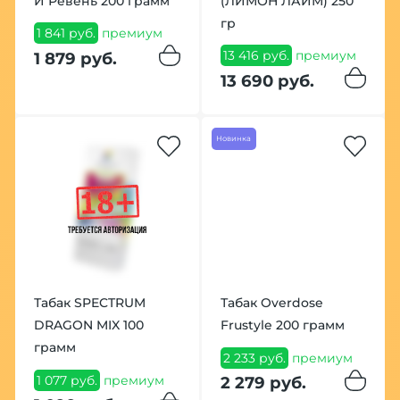
И Ревень 200 грамм
(ЛИМОН ЛАЙМ) 250
гр
1 841 руб.
премиум
13 416 руб.
премиум
1 879 руб.
13 690 руб.
Новинка
Табак SPECTRUM
Табак Overdose
DRAGON MIX 100
Frustyle 200 грамм
грамм
2 233 руб.
премиум
1 077 руб.
премиум
2 279 руб.