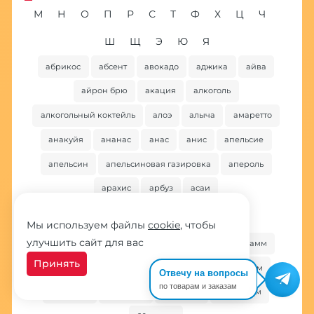
М
Н
О
П
Р
С
Т
Ф
Х
Ц
Ч
Ш
Щ
Э
Ю
Я
абрикос
абсент
авокадо
аджика
айва
ба
айрон брю
акация
алкоголь
алкогольный коктейль
алоэ
алыча
амаретто
анакуйя
ананас
анас
анис
апельсие
апельсин
апельсиновая газировка
апероль
арахис
арбуз
асаи
По весу
Мы используем файлы
cookie
, чтобы
улучшить сайт для вас
100 грамм
1000 грамм
120 грамм
125 грамм
Принять
20 грамм
200 грамм
25 грамм
250 грамм
Отвечу на вопросы
по товарам и заказам
30 грамм
40 грамм
50 грамм
500 грамм