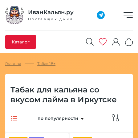
Добавлено максимальное кол-во товара
Товар добавлен в избранное
Товар удален из избранного
Товар добавлен в корзину
Промокод скопирован
ИванКальян.ру
Поставщик дыма
Каталог
Главная
Табак 18+
Табак для кальяна со
вкусом лайма в Иркутске
по популярности