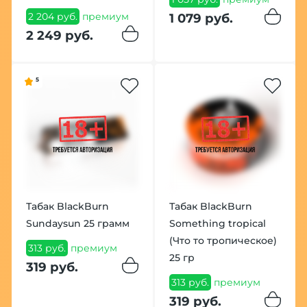
2 204 руб.
премиум
1 079 руб.
2 249 руб.
5
Табак BlackBurn
Табак BlackBurn
Sundaysun 25 грамм
Something tropical
(Что то тропическое)
313 руб.
премиум
25 гр
319 руб.
313 руб.
премиум
319 руб.