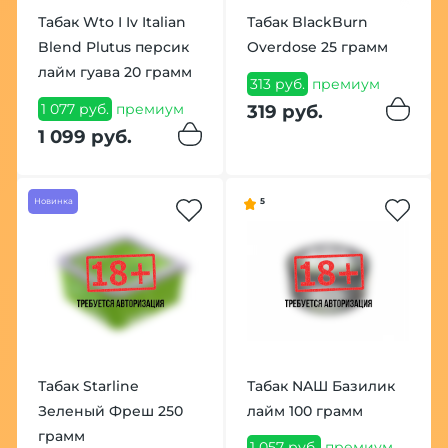
Табак Wto I Iv Italian
Табак BlackBurn
Blend Plutus персик
Overdose 25 грамм
лайм гуава 20 грамм
313 руб.
премиум
1 077 руб.
премиум
319 руб.
1 099 руб.
Новинка
5
Табак Starline
Табак NAШ Базилик
Зеленый Фреш 250
лайм 100 грамм
грамм
1 057 руб.
премиум