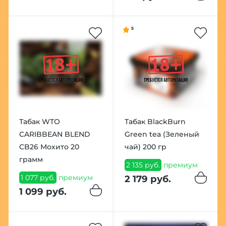
5
Табак WTO
Табак BlackBurn
CARIBBEAN BLEND
Green tea (Зеленый
CB26 Мохито 20
чай) 200 гр
грамм
2 135 руб.
премиум
1 077 руб.
премиум
2 179 руб.
1 099 руб.