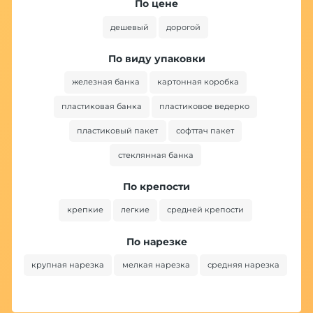
По цене
дешевый
дорогой
По виду упаковки
железная банка
картонная коробка
пластиковая банка
пластиковое ведерко
пластиковый пакет
софттач пакет
стеклянная банка
По крепости
крепкие
легкие
средней крепости
По нарезке
крупная нарезка
мелкая нарезка
средняя нарезка