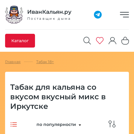
Добавлено максимальное кол-во товара
Товар добавлен в избранное
Товар удален из избранного
Товар добавлен в корзину
Промокод скопирован
ИванКальян.ру
Поставщик дыма
Каталог
Главная
Табак 18+
Табак для кальяна со
вкусом вкусный микс в
Иркутске
по популярности