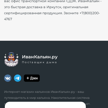
вас офис транспортной компании СДЭК. ИванКальян -
это быстрая доставка в Иркутск, оригинальная
сертифицированная продукция. Звоните +7(800)200-
4767
ИванКальян.ру
Поставщик дыма
Интернет-магазин кальянов ИванКальян.ру - ваш
путеводитель в мир кальяна. Накопительная система
скидок, промокоды, акции. Удобный личный кабинет.