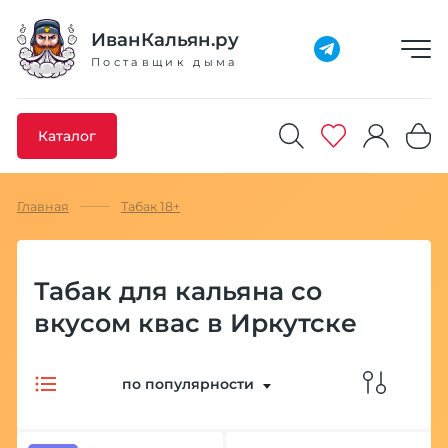
Добавлено максимальное кол-во товара
Товар добавлен в избранное
Товар удален из избранного
Товар добавлен в корзину
Промокод скопирован
ИванКальян.ру
Поставщик дыма
Каталог
Главная
Табак 18+
Табак для кальяна со
вкусом квас в Иркутске
по популярности