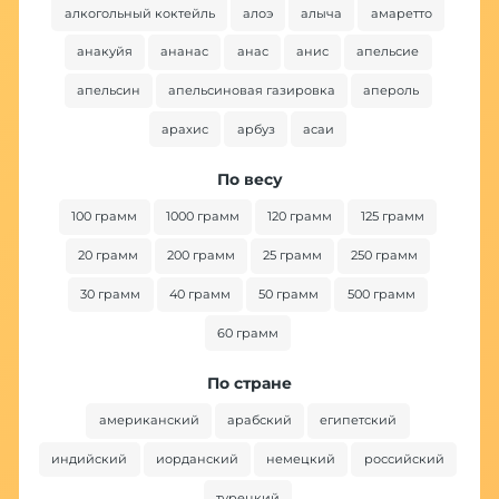
алкогольный коктейль
алоэ
алыча
амаретто
анакуйя
ананас
анас
анис
апельсие
апельсин
апельсиновая газировка
апероль
арахис
арбуз
асаи
По весу
100 грамм
1000 грамм
120 грамм
125 грамм
20 грамм
200 грамм
25 грамм
250 грамм
30 грамм
40 грамм
50 грамм
500 грамм
60 грамм
По стране
американский
арабский
египетский
индийский
иорданский
немецкий
российский
турецкий