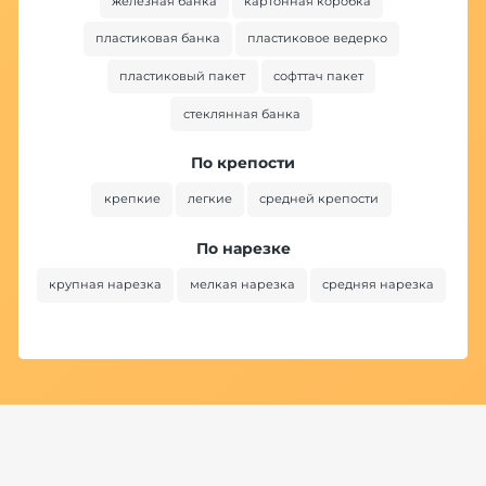
железная банка
картонная коробка
пластиковая банка
пластиковое ведерко
пластиковый пакет
софттач пакет
стеклянная банка
По крепости
крепкие
легкие
средней крепости
По нарезке
крупная нарезка
мелкая нарезка
средняя нарезка