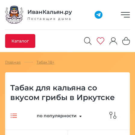
Добавлено максимальное кол-во товара
Товар добавлен в избранное
Товар удален из избранного
Товар добавлен в корзину
Промокод скопирован
ИванКальян.ру
Поставщик дыма
Каталог
Главная
Табак 18+
Табак для кальяна со
вкусом грибы в Иркутске
по популярности