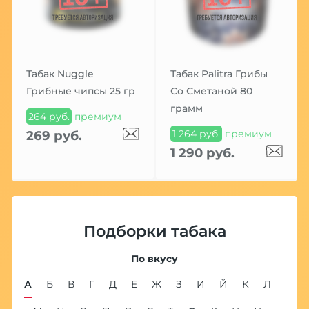
Табак Nuggle
Табак Palitra Грибы
Грибные чипсы 25 гр
Со Сметаной 80
грамм
264 руб.
премиум
1 264 руб.
премиум
269 руб.
1 290 руб.
Подборки табака
По вкусу
А
Б
В
Г
Д
Е
Ж
З
И
Й
К
Л