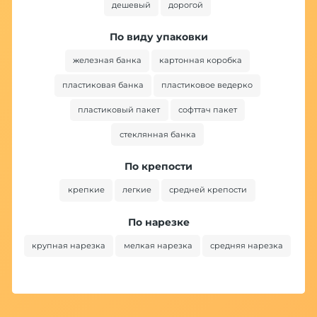
дешевый
дорогой
По виду упаковки
железная банка
картонная коробка
пластиковая банка
пластиковое ведерко
пластиковый пакет
софттач пакет
стеклянная банка
По крепости
крепкие
легкие
средней крепости
По нарезке
крупная нарезка
мелкая нарезка
средняя нарезка