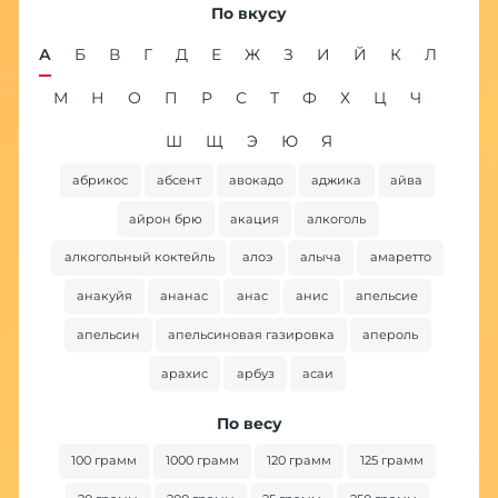
По вкусу
А
Б
В
Г
Д
Е
Ж
З
И
Й
К
Л
М
Н
О
П
Р
С
Т
Ф
Х
Ц
Ч
Ш
Щ
Э
Ю
Я
абрикос
абсент
авокадо
аджика
айва
ба
айрон брю
акация
алкоголь
алкогольный коктейль
алоэ
алыча
амаретто
анакуйя
ананас
анас
анис
апельсие
апельсин
апельсиновая газировка
апероль
арахис
арбуз
асаи
По весу
100 грамм
1000 грамм
120 грамм
125 грамм