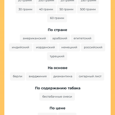
20 грамм
200 грамм
25 грамм
250 грамм
30 грамм
40 грамм
50 грамм
500 грамм
60 грамм
По стране
американский
арабский
египетский
индийский
иорданский
немецкий
российский
турецкий
На основе
берли
вирджиния
диамантина
сигарный лист
По содержанию табака
бестабачные смеси
По цене