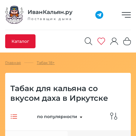
Добавлено максимальное кол-во товара
Товар добавлен в избранное
Товар удален из избранного
Товар добавлен в корзину
Промокод скопирован
ИванКальян.ру
Поставщик дыма
Каталог
Главная
Табак 18+
Табак для кальяна со
вкусом даха в Иркутске
по популярности