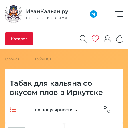
Добавлено максимальное кол-во товара
Товар добавлен в избранное
Товар удален из избранного
Товар добавлен в корзину
Промокод скопирован
ИванКальян.ру
Поставщик дыма
Каталог
Главная
Табак 18+
Табак для кальяна со
вкусом плов в Иркутске
по популярности