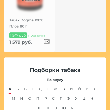
Табак Dogma 100%
Плов 80 Г
1 547 руб.
премиум
1 579 руб.
Подборки табака
По вкусу
А
Б
В
Г
Д
Е
Ж
З
И
Й
К
Л
М
Н
О
П
Р
С
Т
Ф
Х
Ц
Ч
Ш
Щ
Э
Ю
Я