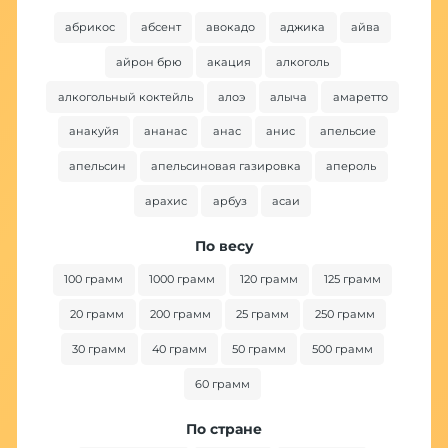
абрикос
абсент
авокадо
аджика
айва
ба
айрон брю
акация
алкоголь
алкогольный коктейль
алоэ
алыча
амаретто
анакуйя
ананас
анас
анис
апельсие
апельсин
апельсиновая газировка
апероль
арахис
арбуз
асаи
По весу
100 грамм
1000 грамм
120 грамм
125 грамм
20 грамм
200 грамм
25 грамм
250 грамм
30 грамм
40 грамм
50 грамм
500 грамм
60 грамм
По стране