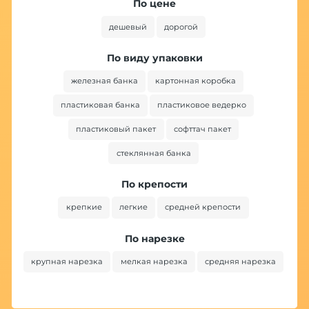
По цене
дешевый
дорогой
По виду упаковки
железная банка
картонная коробка
пластиковая банка
пластиковое ведерко
пластиковый пакет
софттач пакет
стеклянная банка
По крепости
крепкие
легкие
средней крепости
По нарезке
крупная нарезка
мелкая нарезка
средняя нарезка