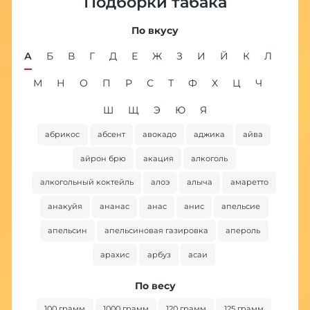
Подборки табака
По вкусу
А
Б
В
Г
Д
Е
Ж
З
И
Й
К
Л
М
Н
О
П
Р
С
Т
Ф
Х
Ц
Ч
Ш
Щ
Э
Ю
Я
абрикос
абсент
авокадо
аджика
айва
ба
айрон брю
акация
алкоголь
алкогольный коктейль
алоэ
алыча
амаретто
анакуйя
ананас
анас
анис
апельсие
апельсин
апельсиновая газировка
апероль
арахис
арбуз
асаи
По весу
100 грамм
1000 грамм
120 грамм
125 грамм