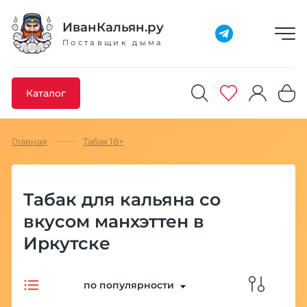
Добавлено максимальное кол-во товара
Товар добавлен в избранное
Товар удален из избранного
Товар добавлен в корзину
Промокод скопирован
ИванКальян.ру
Поставщик дыма
Каталог
Главная
Табак 18+
Табак для кальяна со
вкусом манхэттен в
Иркутске
по популярности