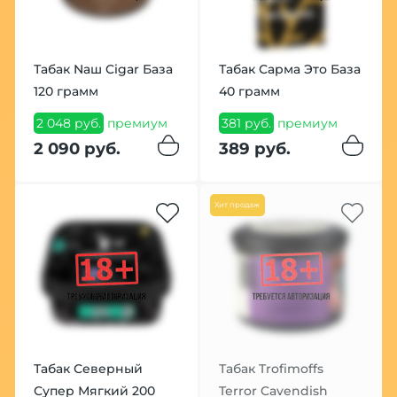
Табак Nаш Cigar База
Табак Сарма Это База
120 грамм
40 грамм
2 048 руб.
премиум
381 руб.
премиум
2 090 руб.
389 руб.
Хит продаж
Табак Северный
Табак Trofimoffs
Супер Мягкий 200
Terror Cavendish