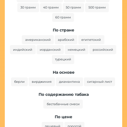
30 грамм
40 грамм
50 грамм
500 грамм
60 грамм
По стране
американский
арабский
египетский
индийский
иорданский
немецкий
российский
турецкий
На основе
берли
вирджиния
диамантина
сигарный лист
По содержанию табака
бестабачные смеси
По цене
дешевый
дорогой