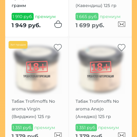
грамм
(Кавендиш) 125 гр
1 910 руб.
премиум
1 665 руб.
премиум
1 949 руб.
1 699 руб.
Хит продаж
Табак Trofimoffs No
Табак Trofimoffs No
aroma Virgin
aroma Anejo
(Вирджин) 125 гр
(Анеджо) 125 гр
1 351 руб.
премиум
1 351 руб.
премиум
1 379 руб.
1 379 руб.