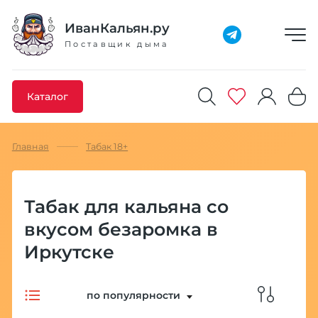
Добавлено максимальное кол-во товара
Товар добавлен в избранное
Товар удален из избранного
Товар добавлен в корзину
Промокод скопирован
ИванКальян.ру
Поставщик дыма
Каталог
Главная
Табак 18+
Табак для кальяна со
вкусом безаромка в
Иркутске
по популярности